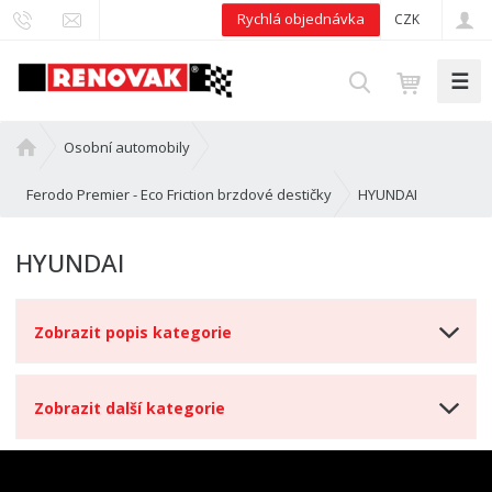
Rychlá objednávka
CZK
☰
V
y
h
Ú
Osobní automobily
l
v
e
o
HYUNDAI
Ferodo Premier - Eco Friction brzdové destičky
d
d
n
a
HYUNDAI
í
t
s
t
Zobrazit popis kategorie
r
a
n
Zobrazit další kategorie
a