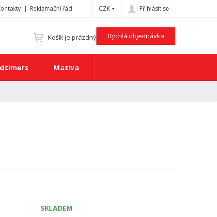
Kontakty
Reklamační řád
CZK
Přihlásit se
Rychlá objednávka
Košík je prázdný
dtimers
Maziva
SKLADEM