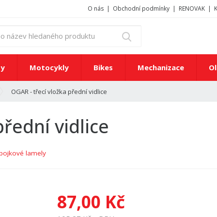
O nás
Obchodní podmínky
RENOVAK
z
Vyhledat
a
d
e
ty
Motocykly
Bikes
Mechanizace
Ol
j
t
OGAR - třecí vložka přední vidlice
e
č
í
přední vidlice
s
l
o
pojkové lamely
n
e
b
o
87,00 Kč
n
á