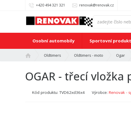
+420 494 321 321
renovak@renovak.cz
Osobní automobily
Sportovní produk
Ú
Oldtimers
Oldtimers - moto
Ogar
v
o
OGAR - třecí vložka 
d
n
í
Kód produktu:
TVD62xd36x4
Výrobce:
Renovak - s
s
t
r
a
n
a