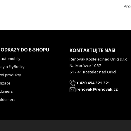
Pro
 ODKAZY DO E-SHOPU
KONTAKTUJTE NÁS!
 automobily
Renovak Kostelec nad Orlicí s.r.o.
Na Morávce 1057
ly a čtyřkolky
517 41 Kostelec nad Orlicí
vní produkty
+ 420 494 321 321
izace
renovak@renovak.cz
dtimers
oldtimers