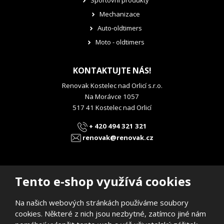
Sportovní produkty
Mechanizace
Auto-oldtimers
Moto - oldtimers
KONTAKTUJTE NÁS!
Renovak Kostelec nad Orlicí s.r.o.
Na Morávce 1057
517 41 Kostelec nad Orlicí
+ 420 494 321 321
renovak@renovak.cz
Tento e-shop využívá cookies
Na našich webových stránkách používáme soubory
© 2026, RENOVAK Kostelec nad Orlicí s.r.o.
cookies. Některé z nich jsou nezbytné, zatímco jiné nám
Prohlášení o přístupnosti
|
Mapa stránek