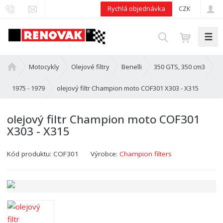
Rychlá objednávka
CZK
☰
V
y
h
Ú
Motocykly
Olejové filtry
Benelli
350 GTS, 350 cm3
l
v
e
o
olejový filtr Champion moto COF301 X303 - X315
1975 - 1979
d
d
n
a
olejový filtr Champion moto COF301
í
t
X303 - X315
s
t
r
Kód produktu:
COF301
Výrobce:
Champion filters
a
n
a