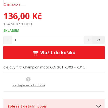
136,00 Kč
164,56 Kč s DPH
SKLADEM
S
N
Z
ks
n
a
m
í
v
ě
ž
ý
Vložit do košíku
n
i
š
i
t
i
t
m
t
olejový filtr Champion moto COF301 X303 - X315
p
n
m
o
o
n
ž
o
č
s
ž
Zeptejte se odborníka
e
t
s
t
v
t
í
v
í
Zobrazit detailní popis