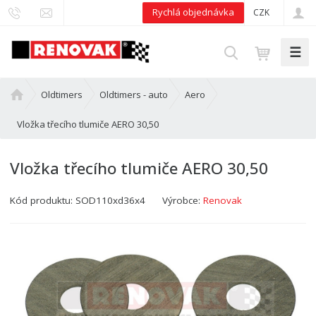
Rychlá objednávka
CZK
☰
V
y
h
Ú
Oldtimers
Oldtimers - auto
Aero
l
v
e
o
Vložka třecího tlumiče AERO 30,50
d
d
n
a
Vložka třecího tlumiče AERO 30,50
í
t
s
Kód produktu:
SOD110xd36x4
Výrobce:
Renovak
t
r
a
n
a