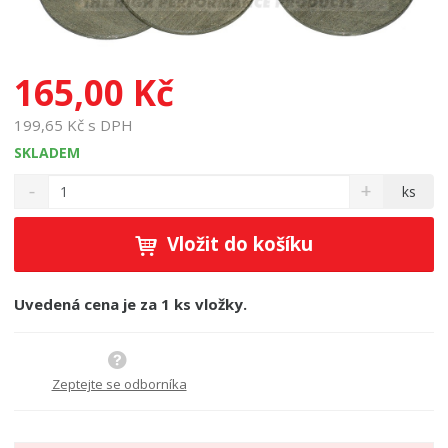
165,00 Kč
199,65 Kč s DPH
SKLADEM
S
N
Z
ks
n
a
m
í
v
ě
ž
ý
Vložit do košíku
n
i
š
i
t
i
t
m
t
Uvedená cena je za 1 ks vložky.
p
n
m
o
o
n
ž
o
č
s
ž
e
Zeptejte se odborníka
t
s
t
v
t
í
v