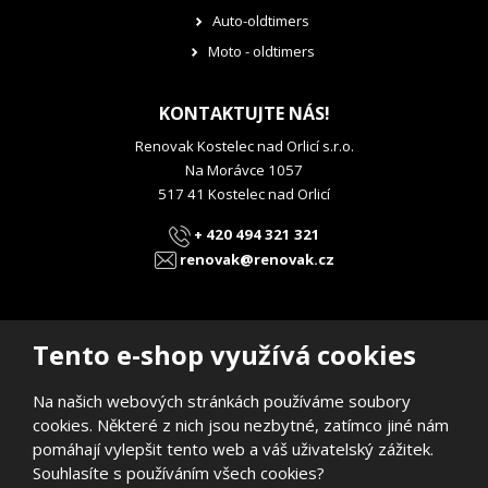
Auto-oldtimers
Moto - oldtimers
KONTAKTUJTE NÁS!
Renovak Kostelec nad Orlicí s.r.o.
Na Morávce 1057
517 41 Kostelec nad Orlicí
+ 420 494 321 321
renovak@renovak.cz
Tento e-shop využívá cookies
Na našich webových stránkách používáme soubory
© 2026, RENOVAK Kostelec nad Orlicí s.r.o.
cookies. Některé z nich jsou nezbytné, zatímco jiné nám
Prohlášení o přístupnosti
|
Mapa stránek
pomáhají vylepšit tento web a váš uživatelský zážitek.
E
Souhlasíte s používáním všech cookies?
B
VYROBILA
R