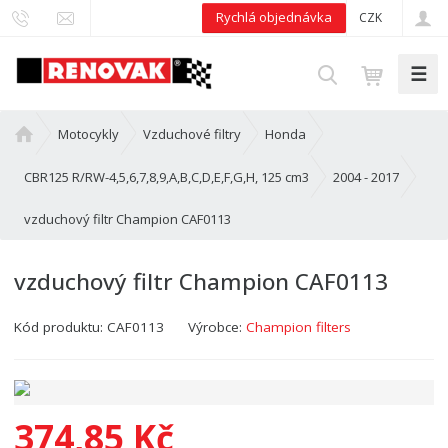
Rychlá objednávka
CZK
☰
V
y
h
Ú
Motocykly
Vzduchové filtry
Honda
l
v
e
o
CBR125 R/RW-4,5,6,7,8,9,A,B,C,D,E,F,G,H, 125 cm3
2004 - 2017
d
d
vzduchový filtr Champion CAF0113
n
a
í
t
s
vzduchový filtr Champion CAF0113
t
r
Kód produktu:
CAF0113
Výrobce:
Champion filters
a
n
a
374,85 Kč