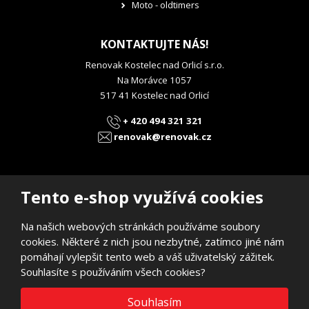
Moto - oldtimers
KONTAKTUJTE NÁS!
Renovak Kostelec nad Orlicí s.r.o.
Na Morávce 1057
517 41 Kostelec nad Orlicí
+ 420 494 321 321
renovak@renovak.cz
Tento e-shop využívá cookies
Na našich webových stránkách používáme soubory
© 2026, RENOVAK Kostelec nad Orlicí s.r.o.
cookies. Některé z nich jsou nezbytné, zatímco jiné nám
Prohlášení o přístupnosti
|
Mapa stránek
pomáhají vylepšit tento web a váš uživatelský zážitek.
E
Souhlasíte s používáním všech cookies?
B
VYROBILA
R
Á
N
VISA
MasterCard
Maestro
Souhlasím
A