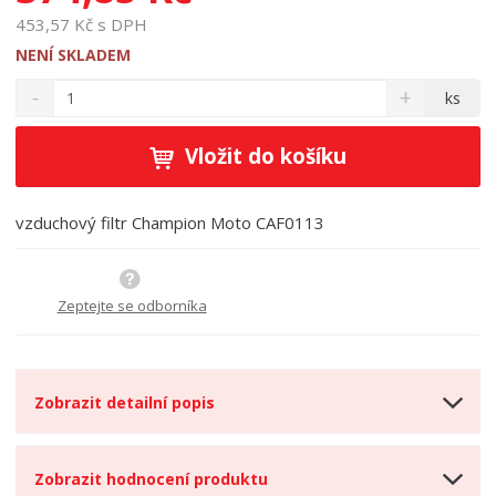
453,57 Kč s DPH
NENÍ SKLADEM
S
N
Z
ks
n
a
m
í
v
ě
ž
ý
Vložit do košíku
n
i
š
i
t
i
t
m
t
vzduchový filtr Champion Moto CAF0113
p
n
m
o
o
n
ž
o
č
s
ž
Zeptejte se odborníka
e
t
s
t
v
t
í
v
í
Zobrazit detailní popis
Zobrazit hodnocení produktu