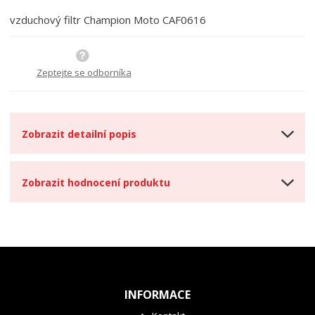
t
i
t
m
t
vzduchový filtr Champion Moto CAF0616
p
n
m
o
o
n
ž
o
č
s
ž
Zeptejte se odborníka
e
t
s
t
v
t
í
v
í
Zobrazit detailní popis
Zobrazit hodnocení produktu
INFORMACE