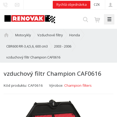
Rychlá objednávka
CZK
☰
V
y
h
Ú
Motocykly
Vzduchové filtry
Honda
l
v
e
o
CBR600 RR-3,4,5,6, 600 cm3
2003 - 2006
d
d
vzduchový filtr Champion CAF0616
n
a
í
t
s
vzduchový filtr Champion CAF0616
t
r
Kód produktu:
CAF0616
Výrobce:
Champion filters
a
n
a