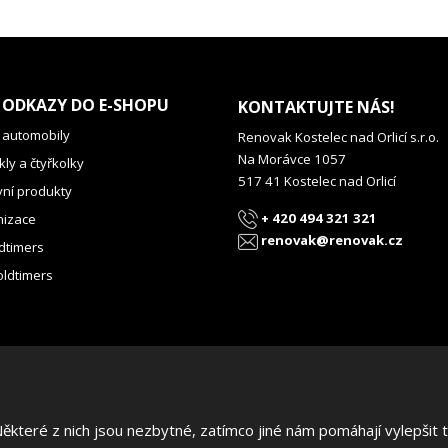
 ODKAZY DO E-SHOPU
KONTAKTUJTE NÁS!
 automobily
Renovak Kostelec nad Orlicí s.r.o.
Na Morávce 1057
ly a čtyřkolky
517 41 Kostelec nad Orlicí
vní produkty
+ 420 494 321 321
izace
renovak@renovak.cz
dtimers
oldtimers
teré z nich jsou nezbytné, zatímco jiné nám pomáhají vylepšit te