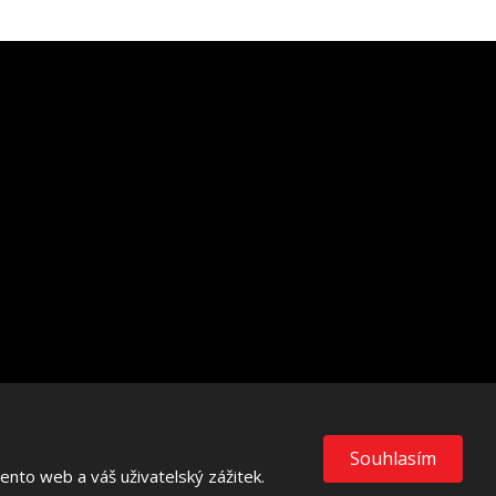
VISA
MasterCard
Maestro
Souhlasím
nto web a váš uživatelský zážitek.