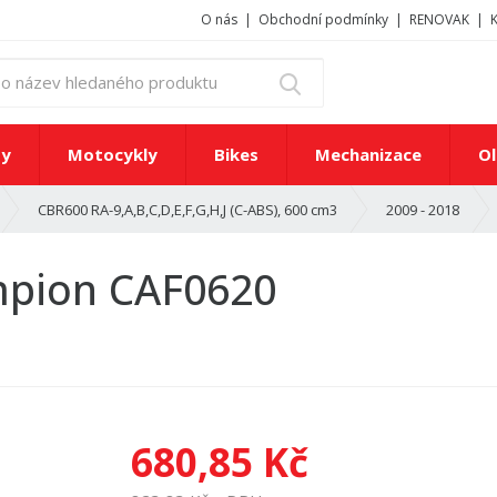
O nás
Obchodní podmínky
RENOVAK
z
Vyhledat
a
d
e
ty
Motocykly
Bikes
Mechanizace
Ol
j
t
CBR600 RA-9,A,B,C,D,E,F,G,H,J (C-ABS), 600 cm3
2009 - 2018
e
č
í
ampion CAF0620
s
l
o
n
e
b
o
680,85 Kč
n
á