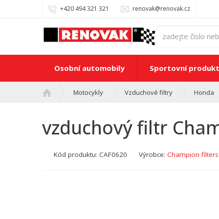
+420 494 321 321
renovak@renovak.cz
Osobní automobily
Sportovní produk
Ú
Motocykly
Vzduchové filtry
Honda
v
o
vzduchový filtr Ch
d
n
í
Kód produktu:
CAF0620
Výrobce:
Champion filters
s
t
r
a
n
a