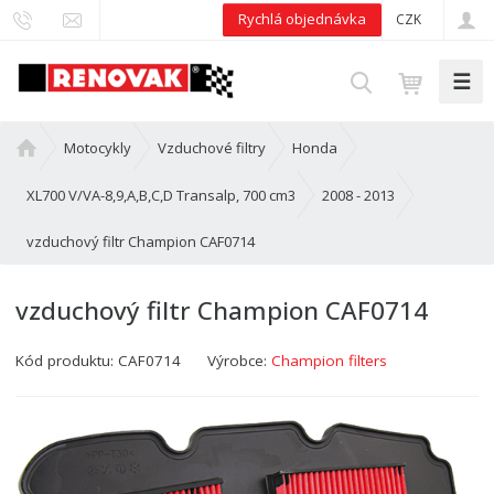
Rychlá objednávka
CZK
☰
V
y
h
Ú
Motocykly
Vzduchové filtry
Honda
l
v
e
o
XL700 V/VA-8,9,A,B,C,D Transalp, 700 cm3
2008 - 2013
d
d
vzduchový filtr Champion CAF0714
n
a
í
t
s
vzduchový filtr Champion CAF0714
t
r
Kód produktu:
CAF0714
Výrobce:
Champion filters
a
n
a