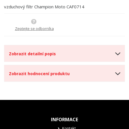
t
i
t
m
t
vzduchový filtr Champion Moto CAF0714
p
n
m
o
o
n
ž
o
č
s
ž
Zeptejte se odborníka
e
t
s
t
v
t
í
v
í
Zobrazit detailní popis
Zobrazit hodnocení produktu
INFORMACE
Kontakt