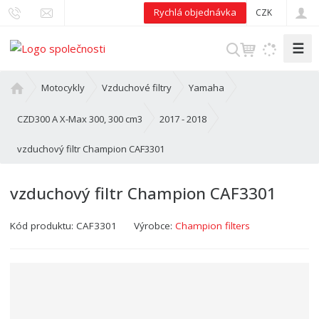
Rychlá objednávka
CZK
☰
V
y
h
Ú
Motocykly
Vzduchové filtry
Yamaha
l
v
o
e
CZD300 A X-Max 300, 300 cm3
2017 - 2018
d
d
vzduchový filtr Champion CAF3301
n
a
í
t
s
vzduchový filtr Champion CAF3301
t
r
Kód produktu:
CAF3301
Výrobce:
Champion filters
a
n
a