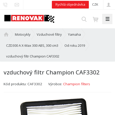
Rychlá objednávka
CZK
☰
V
y
h
Ú
Motocykly
Vzduchové filtry
Yamaha
l
v
e
o
CZD300 A X-Max 300 ABS, 300 cm3
Od roku 2019
d
d
vzduchový filtr Champion CAF3302
n
a
í
t
s
vzduchový filtr Champion CAF3302
t
r
Kód produktu:
CAF3302
Výrobce:
Champion filters
a
n
a