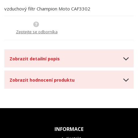
t
i
t
m
t
vzduchový filtr Champion Moto CAF3302
p
n
m
o
o
n
ž
o
č
s
ž
Zeptejte se odborníka
e
t
s
t
v
t
í
v
í
Zobrazit detailní popis
Zobrazit hodnocení produktu
INFORMACE