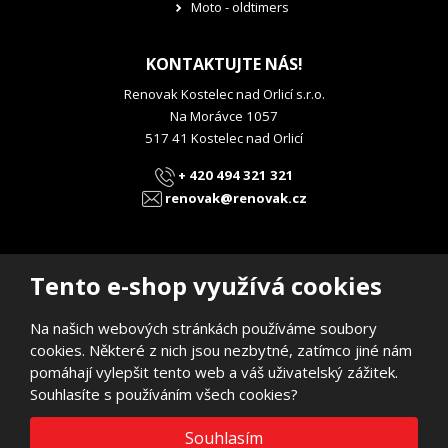
Moto - oldtimers
KONTAKTUJTE NÁS!
Renovak Kostelec nad Orlicí s.r.o.
Na Morávce 1057
517 41 Kostelec nad Orlicí
+ 420 494 321 321
renovak@renovak.cz
Tento e-shop využívá cookies
Na našich webových stránkách používáme soubory
© 2026, RENOVAK Kostelec nad Orlicí s.r.o.
cookies. Některé z nich jsou nezbytné, zatímco jiné nám
Prohlášení o přístupnosti
|
Mapa stránek
pomáhají vylepšit tento web a váš uživatelský zážitek.
E
Souhlasíte s používáním všech cookies?
B
VYROBILA
R
Á
N
VISA
MasterCard
Maestro
Souhlasím
A