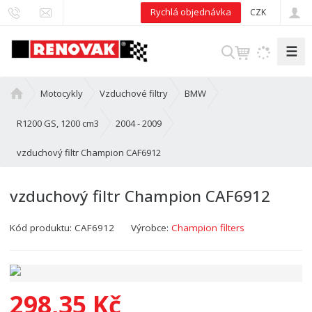
Rychlá objednávka
CZK
☰
V
y
h
Ú
Motocykly
Vzduchové filtry
BMW
l
v
e
o
R1200 GS, 1200 cm3
2004 - 2009
d
d
vzduchový filtr Champion CAF6912
n
a
í
t
s
vzduchový filtr Champion CAF6912
t
r
Kód produktu:
CAF6912
Výrobce:
Champion filters
a
n
a
298,35 Kč