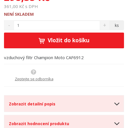
361,00 Kč s DPH
NENÍ SKLADEM
S
N
Z
ks
n
a
m
í
v
ě
ž
ý
Vložit do košíku
n
i
š
i
t
i
t
m
t
vzduchový filtr Champion Moto CAF6912
p
n
m
o
o
n
ž
o
č
s
ž
Zeptejte se odborníka
e
t
s
t
v
t
í
v
í
Zobrazit detailní popis
Zobrazit hodnocení produktu