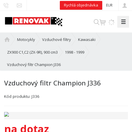
Rychlá objednávka
EUR
☰
V
y
h
Ú
Motocykly
Vzduchové filtry
Kawasaki
l
v
e
o
ZX900 C1,C2 (ZX-9R), 900 cm3
1998 - 1999
d
d
Vzduchový filtr Champion J336
n
a
í
t
s
Vzduchový filtr Champion J336
t
r
Kód produktu:
J336
a
n
a
na dotaz