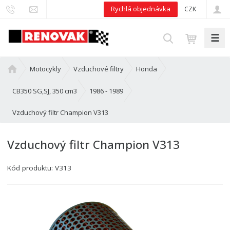
Rychlá objednávka
CZK
☰
V
y
h
Ú
Motocykly
Vzduchové filtry
Honda
l
v
e
o
CB350 SG,SJ, 350 cm3
1986 - 1989
d
d
Vzduchový filtr Champion V313
n
a
í
t
s
Vzduchový filtr Champion V313
t
r
Kód produktu:
V313
a
n
a