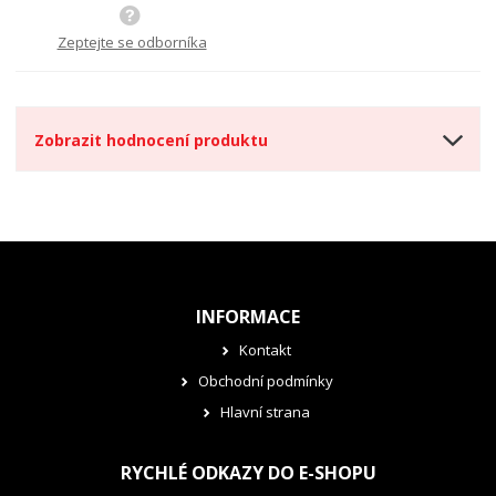
m
t
p
n
m
o
o
n
Zeptejte se odborníka
ž
o
č
s
ž
e
t
s
t
v
t
Zobrazit hodnocení produktu
í
v
í
INFORMACE
Kontakt
Obchodní podmínky
Hlavní strana
RYCHLÉ ODKAZY DO E-SHOPU