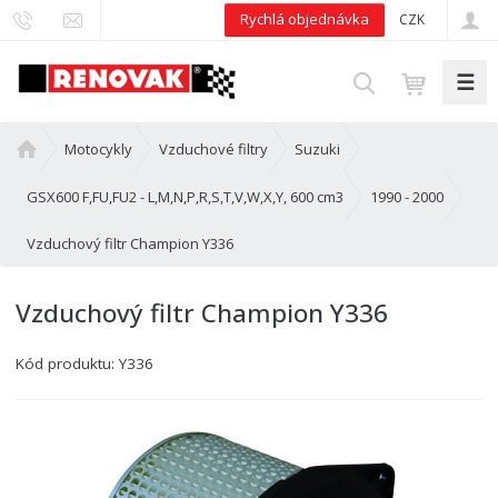
Rychlá objednávka
CZK
☰
V
y
h
Ú
Motocykly
Vzduchové filtry
Suzuki
l
v
e
o
GSX600 F,FU,FU2 - L,M,N,P,R,S,T,V,W,X,Y, 600 cm3
1990 - 2000
d
d
Vzduchový filtr Champion Y336
n
a
í
t
s
Vzduchový filtr Champion Y336
t
r
Kód produktu:
Y336
a
n
a