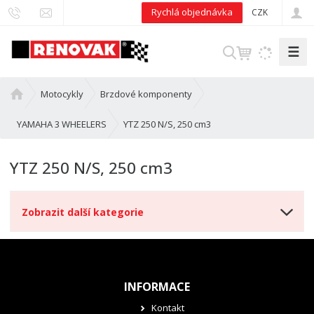
Rychlá objednávka
CZK
☰
V
y
h
Ú
Motocykly
Brzdové komponenty
l
v
e
o
YTZ 250 N/S, 250 cm3
YAMAHA 3 WHEELERS
d
d
n
a
YTZ 250 N/S, 250 cm3
í
t
s
t
Zobrazit další kategorie
r
a
n
a
INFORMACE
Kontakt