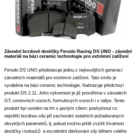
Závodní brzdové destičky Ferodo Racing DS UNO - závodní
materiál na bázi ceramic technologie pro extrémní zatížení
Ferodo DS UNO představuje jednu z nejnovějších generací
závodních materiálů pro extrémní zatížení. Tato směs je
vyráběna na bázi ceramic technologie. Nahrazuje předchozí
produkt DS 2.11. Jeho výkonnost je již prověřena v závodech
GT, cestovních vozech, formulových vozech i v rallye. Tento
produkt byl uveden na trh s jasným cílem: poskytnout co
největší brzdnou sílu při zachování ostatních požadovaných
obvyklých parametrů, tj. pokud možno ještě zvýšit životnost
destičky i kotoučů a excelentní dávkování síly během celého