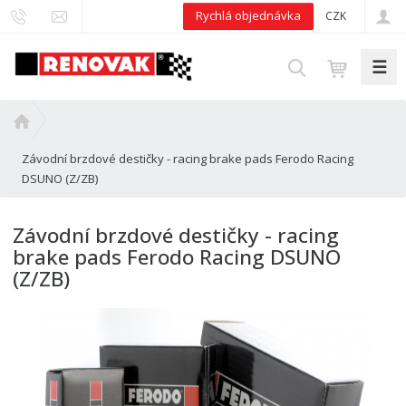
Rychlá objednávka
CZK
☰
V
y
h
Ú
l
v
e
Závodní brzdové destičky - racing brake pads Ferodo Racing
o
d
DSUNO (Z/ZB)
d
n
a
í
t
Závodní brzdové destičky - racing
s
brake pads Ferodo Racing DSUNO
t
(Z/ZB)
r
a
n
a