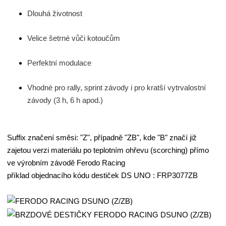
Dlouhá životnost
Velice šetrné vůči kotoučům
Perfektní modulace
Vhodné pro rally, sprint závody i pro kratší vytrvalostní
závody (3 h, 6 h apod.)
Suffix značení směsi: "Z", případně "ZB", kde "B" značí již
zajetou verzi materiálu po teplotním ohřevu (scorching) přímo
ve výrobním závodě Ferodo Racing
příklad objednacího kódu destiček DS UNO : FRP3077ZB