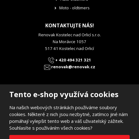
Moto - oldtimers
KONTAKTUJTE NÁS!
Renovak Kostelec nad Orlicí s.r.o.
Na Morávce 1057
517 41 Kostelec nad Orlicí
+ 420 494 321 321
renovak@renovak.cz
Tento e-shop využívá cookies
Na našich webových stránkách používáme soubory
© 2026, RENOVAK Kostelec nad Orlicí s.r.o.
cookies. Některé z nich jsou nezbytné, zatímco jiné nám
Prohlášení o přístupnosti
|
Mapa stránek
pomáhají vylepšit tento web a váš uživatelský zážitek.
E
B
Souhlasíte s používáním všech cookies?
VYROBILA
R
Á
N