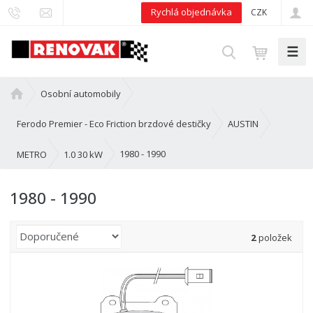
Rychlá objednávka
CZK
☰
V
y
h
Ú
Osobní automobily
l
v
e
o
Ferodo Premier - Eco Friction brzdové destičky
AUSTIN
d
d
n
1980 - 1990
METRO
1.0 30 kW
a
í
t
s
1980 - 1990
t
r
a
Ř
2
položek
n
a
a
z
e
n
í