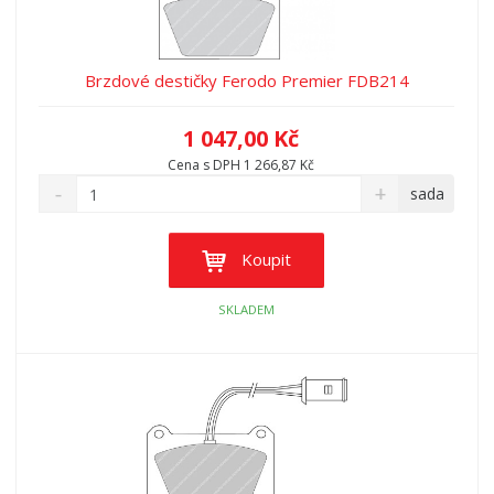
p
r
o
Brzdové destičky Ferodo Premier FDB214
d
u
1 047,00 Kč
k
t
Cena s DPH 1 266,87 Kč
ů
sada
Koupit
SKLADEM