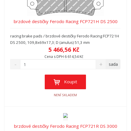
p
r
o
brzdové destičky Ferodo Racing FCP721H DS 2500
d
u
racing brake pads / brzdové destičky Ferodo Racing FCP721H
k
DS 2500, 109,8x69x17,3; D (anulus) 51,3 mm
t
5 466,56 Kč
ů
Cena s DPH 6 614,54 Kč
sada
Koupit
NENÍ SKLADEM
brzdové destičky Ferodo Racing FCP721R DS 3000