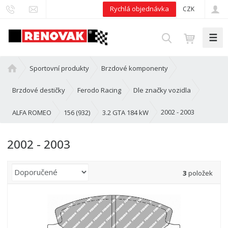
Rychlá objednávka
CZK
☰
V
y
h
Ú
Sportovní produkty
Brzdové komponenty
l
v
e
o
Brzdové destičky
Ferodo Racing
Dle značky vozidla
d
d
n
2002 - 2003
ALFA ROMEO
156 (932)
3.2 GTA 184 kW
a
í
t
s
2002 - 2003
t
r
a
Ř
3
položek
n
a
a
z
e
n
í