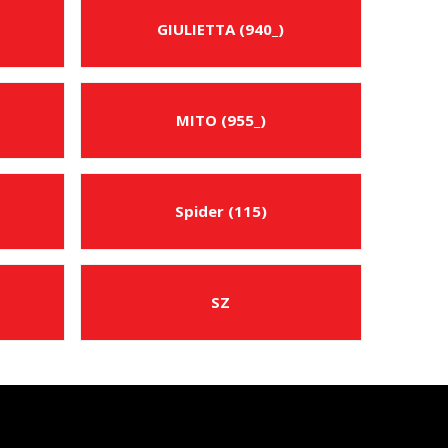
GIULIETTA (940_)
MITO (955_)
Spider (115)
SZ