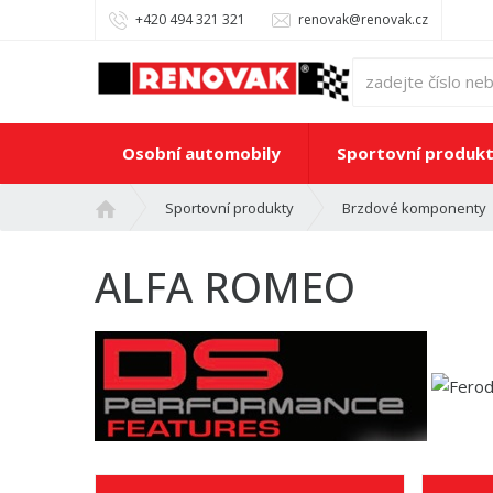
+420 494 321 321
renovak@renovak.cz
Osobní automobily
Sportovní produk
Ú
Sportovní produkty
Brzdové komponenty
v
o
ALFA ROMEO
d
n
í
s
t
r
a
n
a