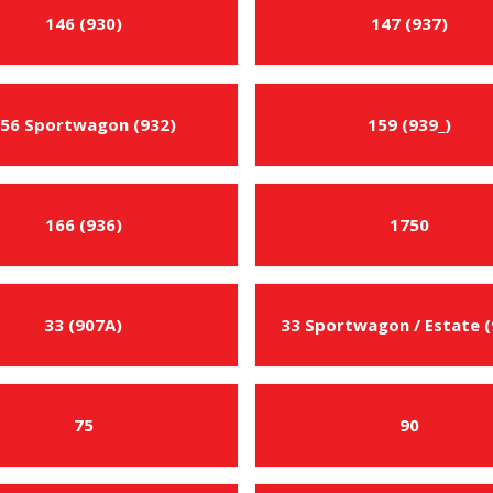
z
146 (930)
147 (937)
e
v
h
l
56 Sportwagon (932)
159 (939_)
e
d
a
n
166 (936)
1750
é
h
o
p
33 (907A)
33 Sportwagon / Estate 
r
o
d
u
k
75
90
t
u