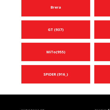
Brera
GT (937)
MiTo(955)
SPIDER (916_)