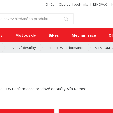
O nás
Obchodní podmínky
RENOVAK
z
Vyhledat
a
d
e
ty
Motocykly
Bikes
Mechanizace
Ol
j
t
ALFA ROME
Brzdové destičky
Ferodo DS Performance
e
č
í
s
l
o
n
e
b
o
n
á