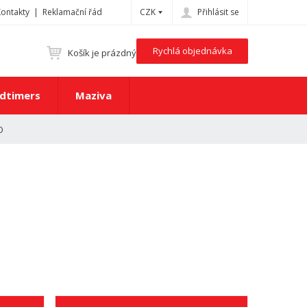
Kontakty
Reklamační řád
CZK
Přihlásit se
Rychlá objednávka
Košík je prázdný
dtimers
Maziva
O