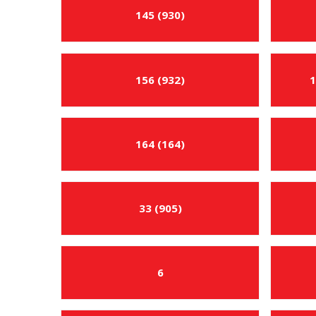
145 (930)
156 (932)
1
164 (164)
33 (905)
6