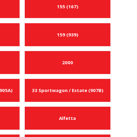
155 (167)
159 (939)
2000
(905A)
33 Sportwagon / Estate (907B)
Alfetta