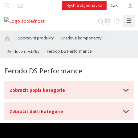
Rychlá objednávka
CZK
☰
V
y
h
Ú
Sportovní produkty
Brzdové komponenty
l
v
o
e
Ferodo DS Performance
Brzdové destičky
d
d
n
a
Ferodo DS Performance
í
t
s
t
Zobrazit popis kategorie
r
a
n
Zobrazit další kategorie
a