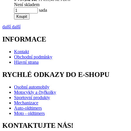
Není skladem
sada
Koupit
další
další
INFORMACE
Kontakt
Obchodní podmínky
Hlavní strana
RYCHLÉ ODKAZY DO E-SHOPU
Osobní automobily
Motocykly a čtyřkolky
Sportovní produkty
Mechanizace
Auto-oldtimers
Moto - oldtimers
KONTAKTUJTE NÁS!