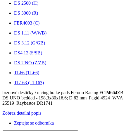
DS 2500 (H)
DS 3000 (R)
FER4003 (C)
DS 1.11 (W/WB)
DS 3.12 (G/GB)
DS4.12 (S/SB)
DS UNO (Z/ZB)
TL66 (TL66)
TL163 (TL163)
brzdové destičky / racing brake pads Ferodo Racing FCP4664ZB
DS UNO bedded - 198,3x80x16,6; D 62 mm_Pagid 4924_WVA
25519_Raybestos DR1741
Zobraz detailní popis
Zeptejte se odborníka