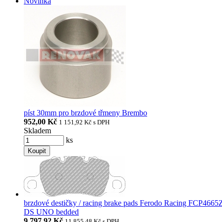
Novinka
píst 30mm pro brzdové třmeny Brembo
952,00 Kč
1 151,92 Kč
s DPH
Skladem
ks
Koupit
brzdové destičky / racing brake pads Ferodo Racing FCP466
DS UNO bedded
9 797,92 Kč
11 855,48 Kč
s DPH