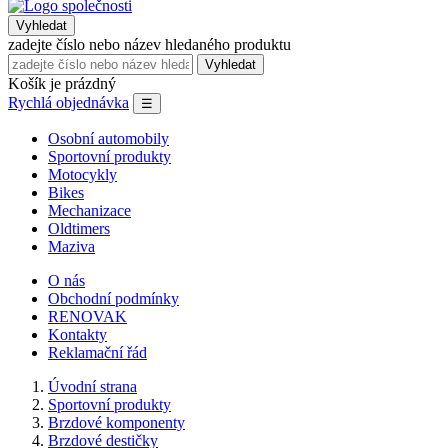
Vyhledat
zadejte číslo nebo název hledaného produktu
Vyhledat
Košík je prázdný
Rychlá objednávka
☰
Osobní automobily
Sportovní produkty
Motocykly
Bikes
Mechanizace
Oldtimers
Maziva
O nás
Obchodní podmínky
RENOVAK
Kontakty
Reklamační řád
Úvodní strana
Sportovní produkty
Brzdové komponenty
Brzdové destičky