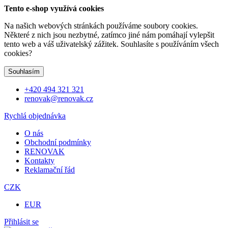
Tento e-shop využívá cookies
Na našich webových stránkách používáme soubory cookies.
Některé z nich jsou nezbytné, zatímco jiné nám pomáhají vylepšit
tento web a váš uživatelský zážitek. Souhlasíte s používáním všech
cookies?
Souhlasím
+420 494 321 321
renovak@renovak.cz
Rychlá objednávka
O nás
Obchodní podmínky
RENOVAK
Kontakty
Reklamační řád
CZK
EUR
Přihlásit se