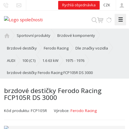
Rychlá objednávka
CZK
☰
V
y
h
Ú
Sportovní produkty
Brzdové komponenty
l
v
o
e
Brzdové destičky
Ferodo Racing
Dle značky vozidla
d
d
n
AUDI
100 (C1)
1.6 63 kW
1975 - 1976
a
í
t
brzdové destičky Ferodo Racing FCP105R DS 3000
s
t
r
brzdové destičky Ferodo Racing
a
FCP105R DS 3000
n
a
Kód produktu:
FCP105R
Výrobce:
Ferodo Racing