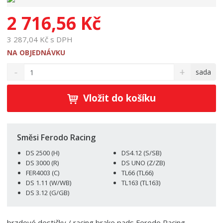
2 716,56 Kč
3 287,04 Kč s DPH
NA OBJEDNÁVKU
S
N
Z
sada
n
a
m
í
v
ě
ž
ý
Vložit do košíku
n
i
š
i
t
i
t
m
t
p
n
m
Směsi Ferodo Racing
o
o
n
DS 2500 (H)
DS4.12 (S/SB)
ž
o
č
DS 3000 (R)
DS UNO (Z/ZB)
s
ž
e
FER4003 (C)
TL66 (TL66)
t
s
t
DS 1.11 (W/WB)
TL163 (TL163)
v
t
DS 3.12 (G/GB)
í
v
í
brzdové destičky / racing brake pads Ferodo Racing