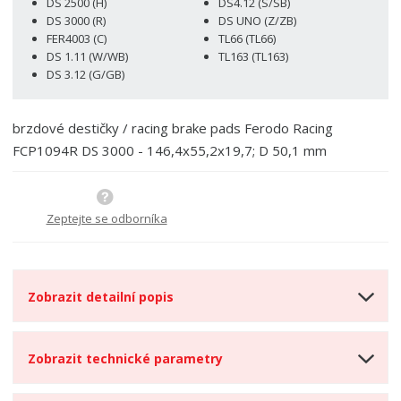
DS 2500 (H)
DS4.12 (S/SB)
ž
o
č
DS 3000 (R)
DS UNO (Z/ZB)
s
ž
e
FER4003 (C)
TL66 (TL66)
t
s
t
DS 1.11 (W/WB)
TL163 (TL163)
v
t
DS 3.12 (G/GB)
í
v
í
brzdové destičky / racing brake pads Ferodo Racing
FCP1094R DS 3000 - 146,4x55,2x19,7; D 50,1 mm
Zeptejte se odborníka
Zobrazit detailní popis
Zobrazit technické parametry