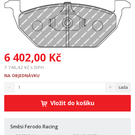
6 402,00 Kč
7 746,42 Kč s DPH
NA OBJEDNÁVKU
S
N
Z
sada
n
a
m
í
v
ě
ž
ý
Vložit do košíku
n
i
š
i
t
i
t
m
t
p
n
m
Směsi Ferodo Racing
o
o
n