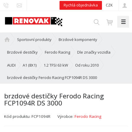
Rychlá objednávka
CZK
☰
V
y
h
Ú
Sportovní produkty
Brzdové komponenty
l
v
e
o
Brzdové destičky
Ferodo Racing
Dle značky vozidla
d
d
n
AUDI
A1 (8X1)
1.2 TFSI 63 kW
Od roku 2010
a
í
t
brzdové destičky Ferodo Racing FCP1094R DS 3000
s
t
r
brzdové destičky Ferodo Racing
a
FCP1094R DS 3000
n
a
Kód produktu:
FCP1094R
Výrobce:
Ferodo Racing