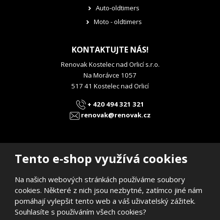
Auto-oldtimers
Moto - oldtimers
KONTAKTUJTE NÁS!
Renovak Kostelec nad Orlicí s.r.o.
Na Morávce 1057
517 41 Kostelec nad Orlicí
+ 420 494 321 321
renovak@renovak.cz
Tento e-shop využívá cookies
Na našich webových stránkách používáme soubory
© 2026, RENOVAK Kostelec nad Orlicí s.r.o.
cookies. Některé z nich jsou nezbytné, zatímco jiné nám
Prohlášení o přístupnosti
|
Mapa stránek
pomáhají vylepšit tento web a váš uživatelský zážitek.
E
B
Souhlasíte s používáním všech cookies?
VYROBILA
R