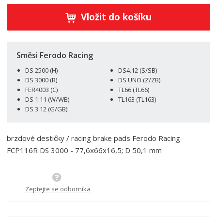
í
v
ě
ž
ý
Vložit do košíku
n
i
š
i
t
i
t
m
t
p
n
m
Směsi Ferodo Racing
o
o
n
DS 2500 (H)
DS4.12 (S/SB)
ž
o
č
DS 3000 (R)
DS UNO (Z/ZB)
s
ž
e
FER4003 (C)
TL66 (TL66)
t
s
t
DS 1.11 (W/WB)
TL163 (TL163)
v
t
DS 3.12 (G/GB)
í
v
í
brzdové destičky / racing brake pads Ferodo Racing
FCP116R DS 3000 - 77,6x66x16,5; D 50,1 mm
Zeptejte se odborníka