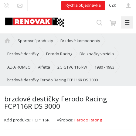
Rychlá objednávka
CZK
☰
V
y
h
Ú
Sportovní produkty
Brzdové komponenty
l
v
e
o
Brzdové destičky
Ferodo Racing
Dle značky vozidla
d
d
n
ALFA ROMEO
Alfetta
2.5 GTV6 116 kW
1980 - 1983
a
í
t
brzdové destičky Ferodo Racing FCP116R DS 3000
s
t
r
brzdové destičky Ferodo Racing
a
FCP116R DS 3000
n
a
Kód produktu:
FCP116R
Výrobce:
Ferodo Racing