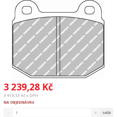
3 239,28 Kč
3 919,53 Kč s DPH
NA OBJEDNÁVKU
S
N
Z
sada
n
a
m