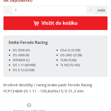
NA OBJEDNÁVKU
S
N
Z
sada
n
a
m
í
v
ě
ž
ý
Vložit do košíku
n
i
š
i
t
i
t
m
t
p
n
m
Směsi Ferodo Racing
o
o
n
DS 2500 (H)
DS4.12 (S/SB)
ž
o
č
DS 3000 (R)
DS UNO (Z/ZB)
s
ž
e
FER4003 (C)
TL66 (TL66)
t
s
t
DS 1.11 (W/WB)
TL163 (TL163)
v
t
DS 3.12 (G/GB)
í
v
í
brzdové destičky / racing brake pads Ferodo Racing
FCP1348W DS 1.11 - 109,8x69x15; D 51,3 mm
Zeptejte se odborníka