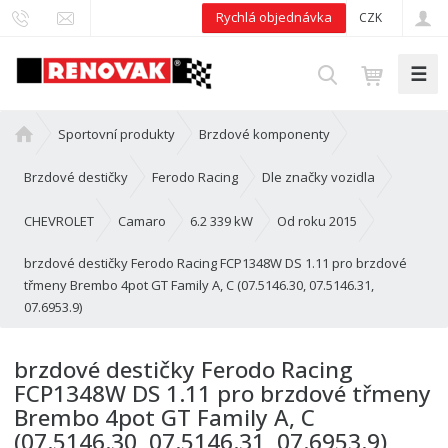
Rychlá objednávka
CZK
☰
V
y
h
Ú
Sportovní produkty
Brzdové komponenty
l
v
e
o
Brzdové destičky
Ferodo Racing
Dle značky vozidla
d
d
n
CHEVROLET
Camaro
6.2 339 kW
Od roku 2015
a
í
t
brzdové destičky Ferodo Racing FCP1348W DS 1.11 pro brzdové
s
třmeny Brembo 4pot GT Family A, C (07.5146.30, 07.5146.31,
t
07.6953.9)
r
a
n
brzdové destičky Ferodo Racing
a
FCP1348W DS 1.11 pro brzdové třmeny
Brembo 4pot GT Family A, C
(07.5146.30, 07.5146.31, 07.6953.9)