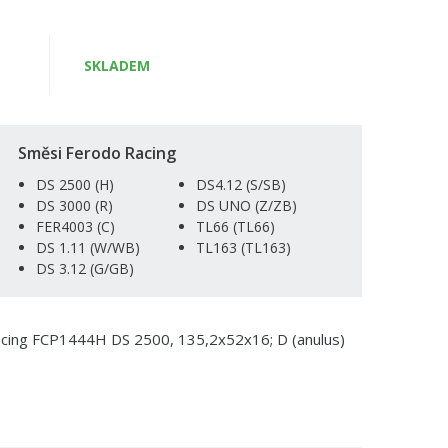
SKLADEM
Směsi Ferodo Racing
DS 2500 (H)
DS4.12 (S/SB)
DS 3000 (R)
DS UNO (Z/ZB)
FER4003 (C)
TL66 (TL66)
DS 1.11 (W/WB)
TL163 (TL163)
DS 3.12 (G/GB)
Racing FCP1444H DS 2500, 135,2x52x16; D (anulus)