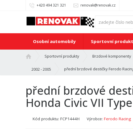
+420 494 321 321
renovak@renovak.cz
Osobní automobily
Sportovní produk
Ú
Sportovní produkty
Brzdové komponenty
v
o
přední brzdové destičky Ferodo Racing
2002 - 2005
d
n
přední brzdové dest
í
s
Honda Civic VII Type
t
r
a
Kód produktu:
FCP1444H
Výrobce:
Ferodo Racing
n
a