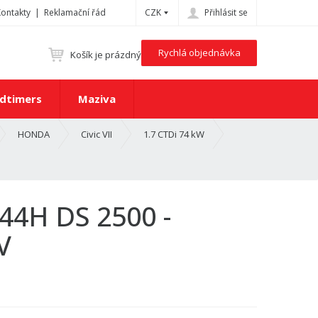
Kontakty
Reklamační řád
CZK
Přihlásit se
Rychlá objednávka
Košík je prázdný
dtimers
Maziva
HONDA
Civic VII
1.7 CTDi 74 kW
44H DS 2500 -
V