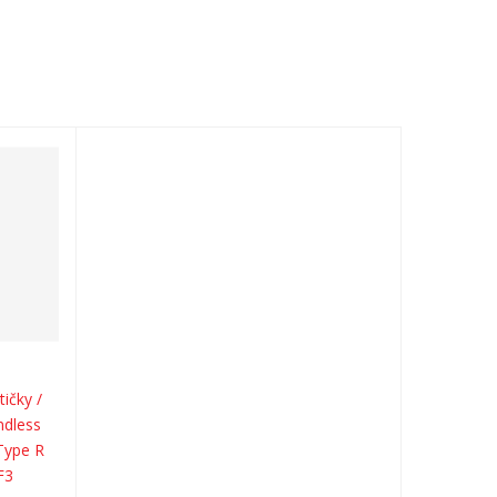
ičky /
ndless
Type R
F3