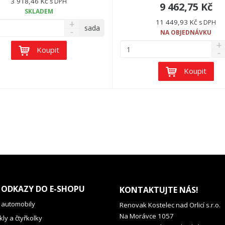
3 918,46 Kč
s DPH
9 462,75 Kč
SKLADEM
11 449,93 Kč
s DPH
sada
NA OBJEDNÁVKU
Koupit
Koupit
 ODKAZY DO E-SHOPU
KONTAKTUJTE NÁS!
 automobily
Renovak Kostelec nad Orlicí s.r.o.
Na Morávce 1057
ly a čtyřkolky