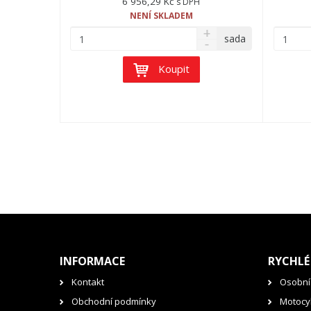
6 956,29 Kč
s DPH
NENÍ SKLADEM
sada
Koupit
INFORMACE
RYCHLÉ
Kontakt
Osobní
Obchodní podmínky
Motocyk