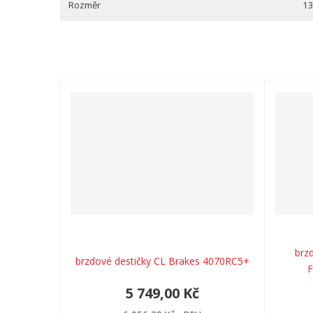
Rozměr
1
brz
brzdové destičky CL Brakes 4070RC5+
F
5 749,00 Kč