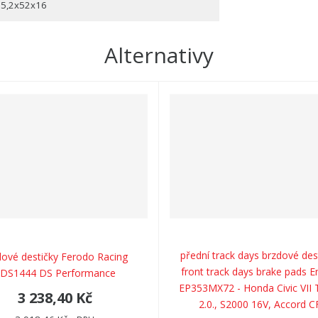
35,2x52x16
Alternativy
přední track days brzdové dest
dové destičky Ferodo Racing
front track days brake pads E
DS1444 DS Performance
EP353MX72 - Honda Civic VII 
3 238,40 Kč
2.0., S2000 16V, Accord C