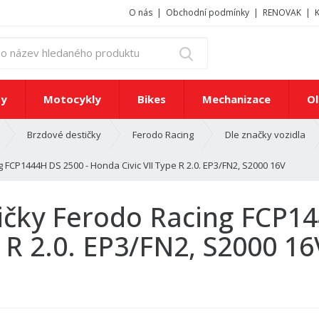
O nás
Obchodní podmínky
RENOVAK
z
Vyhledat
a
d
e
ty
Motocykly
Bikes
Mechanizace
Ol
j
t
Brzdové destičky
Ferodo Racing
Dle značky vozidla
e
č
 FCP1444H DS 2500 - Honda Civic VII Type R 2.0. EP3/FN2, S2000 16V
í
s
l
ičky Ferodo Racing FCP14
o
n
 R 2.0. EP3/FN2, S2000 16
e
b
o
n
á