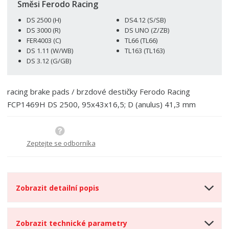
p
n
m
Směsi Ferodo Racing
o
o
n
DS 2500 (H)
DS4.12 (S/SB)
ž
o
č
DS 3000 (R)
DS UNO (Z/ZB)
s
ž
e
FER4003 (C)
TL66 (TL66)
t
s
t
DS 1.11 (W/WB)
TL163 (TL163)
v
t
DS 3.12 (G/GB)
í
v
í
racing brake pads / brzdové destičky Ferodo Racing
FCP1469H DS 2500, 95x43x16,5; D (anulus) 41,3 mm
Zeptejte se odborníka
Zobrazit detailní popis
Zobrazit technické parametry