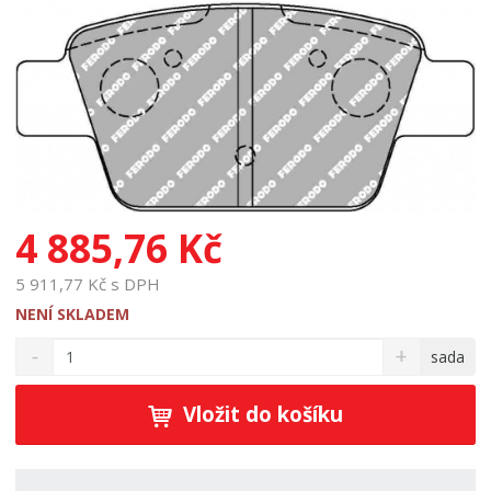
4 885,76 Kč
5 911,77 Kč s DPH
NENÍ SKLADEM
S
N
Z
sada
n
a
m
í
v
ě
ž
ý
Vložit do košíku
n
i
š
i
t
i
t
m
t