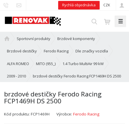
Rychlá objednávka
CZK
☰
V
y
h
Ú
Sportovní produkty
Brzdové komponenty
l
v
e
o
Brzdové destičky
Ferodo Racing
Dle značky vozidla
d
d
n
ALFA ROMEO
MITO (955_)
1.4 Turbo MultiAir 99 kW
a
í
t
brzdové destičky Ferodo Racing FCP1469H DS 2500
s
2009 - 2010
t
r
brzdové destičky Ferodo Racing
a
FCP1469H DS 2500
n
a
Kód produktu:
FCP1469H
Výrobce:
Ferodo Racing