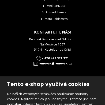
Mechanizace
Auto-oldtimers
Moto - oldtimers
KONTAKTUJTE NÁS!
Renovak Kostelec nad Orlicí s.r.o.
Na Morávce 1057
517 41 Kostelec nad Orlicí
+ 420 494 321 321
renovak@renovak.cz
Tento e-shop využívá cookies
Na našich webových stránkách používáme soubory
© 2026, RENOVAK Kostelec nad Orlicí s.r.o.
cookies. Některé z nich jsou nezbytné, zatímco jiné nám
Prohlášení o přístupnosti
|
Mapa stránek
pomáhají vylepšit tento web a váš uživatelský zážitek.