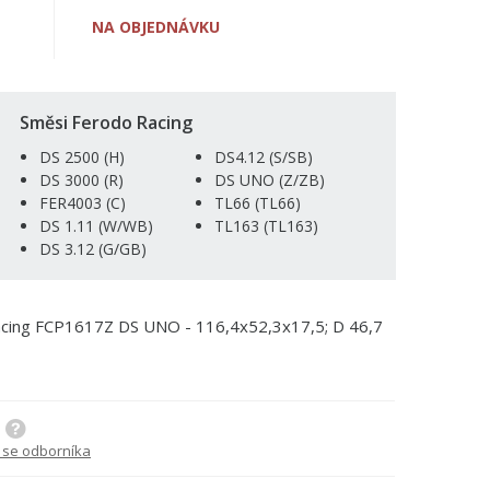
NA OBJEDNÁVKU
Směsi Ferodo Racing
DS 2500 (H)
DS4.12 (S/SB)
DS 3000 (R)
DS UNO (Z/ZB)
FER4003 (C)
TL66 (TL66)
DS 1.11 (W/WB)
TL163 (TL163)
DS 3.12 (G/GB)
Racing FCP1617Z DS UNO - 116,4x52,3x17,5; D 46,7
 se odborníka