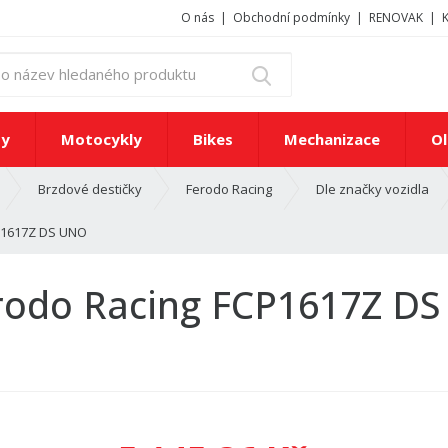
O nás
Obchodní podmínky
RENOVAK
z
Vyhledat
a
d
e
ty
Motocykly
Bikes
Mechanizace
Ol
j
t
Brzdové destičky
Ferodo Racing
Dle značky vozidla
e
č
CP1617Z DS UNO
í
s
l
erodo Racing FCP1617Z D
o
n
e
b
o
n
á