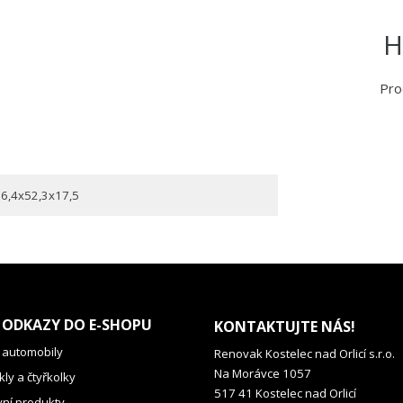
H
Pro
6,4x52,3x17,5
 ODKAZY DO E-SHOPU
KONTAKTUJTE NÁS!
 automobily
Renovak Kostelec nad Orlicí s.r.o.
Na Morávce 1057
ly a čtyřkolky
517 41 Kostelec nad Orlicí
vní produkty