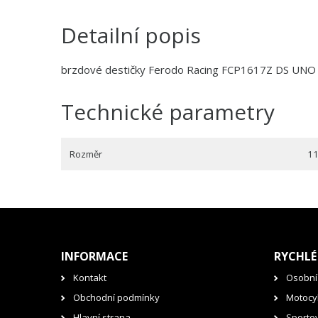
Detailní popis
brzdové destičky Ferodo Racing FCP1617Z DS UNO
Technické parametry
Rozměr
11
INFORMACE
RYCHLÉ
Kontakt
Osobní
Obchodní podmínky
Motocyk
Hlavní strana
Sporto