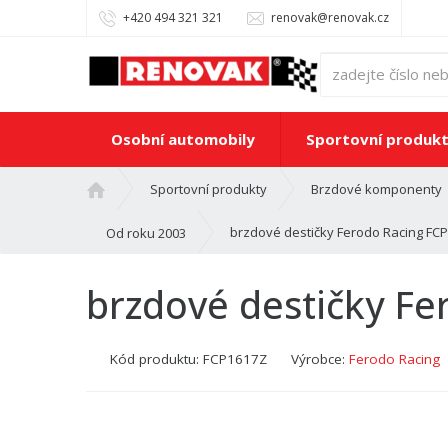
+420 494 321 321
renovak@renovak.cz
Osobní automobily
Sportovní produk
Ú
Sportovní produkty
Brzdové komponenty
v
o
brzdové destičky Ferodo Racing F
Od roku 2003
d
n
brzdové destičky F
í
s
t
Kód produktu:
FCP1617Z
Výrobce:
Ferodo Racing
r
a
n
a