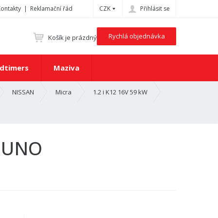
Kontakty
Reklamační řád
CZK
Přihlásit se
Rychlá objednávka
Košík je prázdný
dtimers
Maziva
NISSAN
Micra
1.2 i K12 16V 59 kW
S UNO