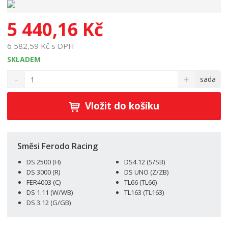
5 440,16 Kč
6 582,59 Kč s DPH
SKLADEM
S
N
Z
sada
n
a
m
í
v
ě
ž
ý
Vložit do košíku
n
i
š
i
t
i
t
m
t
p
n
m
Směsi Ferodo Racing
o
o
n
DS 2500 (H)
DS4.12 (S/SB)
ž
o
č
DS 3000 (R)
DS UNO (Z/ZB)
s
ž
e
FER4003 (C)
TL66 (TL66)
t
s
t
DS 1.11 (W/WB)
TL163 (TL163)
v
t
DS 3.12 (G/GB)
í
v
í