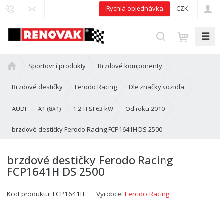
Rychlá objednávka
CZK
☰
V
y
h
Ú
Sportovní produkty
Brzdové komponenty
l
v
e
o
Brzdové destičky
Ferodo Racing
Dle značky vozidla
d
d
n
AUDI
A1 (8X1)
1.2 TFSI 63 kW
Od roku 2010
a
í
t
brzdové destičky Ferodo Racing FCP1641H DS 2500
s
t
r
brzdové destičky Ferodo Racing
a
FCP1641H DS 2500
n
a
Kód produktu:
FCP1641H
Výrobce:
Ferodo Racing