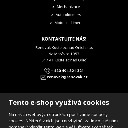
Mechanizace
Auto-oldtimers
Moto - oldtimers
KONTAKTUJTE NÁS!
Renovak Kostelec nad Orlicí s.r.o.
Na Morávce 1057
517 41 Kostelec nad Orlicí
+ 420 494 321 321
renovak@renovak.cz
Tento e-shop využívá cookies
Na našich webových stránkách používáme soubory
© 2026, RENOVAK Kostelec nad Orlicí s.r.o.
cookies. Některé z nich jsou nezbytné, zatímco jiné nám
Prohlášení o přístupnosti
|
Mapa stránek
pomáhají vylepšit tento web a váš uživatelský zážitek.