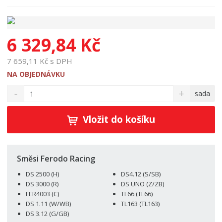
6 329,84 Kč
7 659,11 Kč s DPH
NA OBJEDNÁVKU
S
N
Z
sada
n
a
m
í
v
ě
ž
ý
Vložit do košíku
n
i
š
i
t
i
t
m
t
p
n
m
Směsi Ferodo Racing
o
o
n
DS 2500 (H)
DS4.12 (S/SB)
ž
o
č
DS 3000 (R)
DS UNO (Z/ZB)
s
ž
e
FER4003 (C)
TL66 (TL66)
t
s
t
DS 1.11 (W/WB)
TL163 (TL163)
v
t
DS 3.12 (G/GB)
í
v