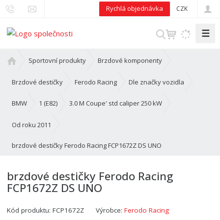
Rychlá objednávka
CZK
☰
V
y
h
Ú
Sportovní produkty
Brzdové komponenty
l
v
o
e
Brzdové destičky
Ferodo Racing
Dle značky vozidla
d
d
n
BMW
1 (E82)
3.0 M Coupe' std caliper 250 kW
a
í
t
s
Od roku 2011
t
brzdové destičky Ferodo Racing FCP1672Z DS UNO
r
a
n
brzdové destičky Ferodo Racing
a
FCP1672Z DS UNO
Kód produktu:
FCP1672Z
Výrobce:
Ferodo Racing