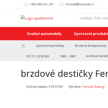
+420 494 321 321
renovak@renovak.cz
Osobní automobily
Sportovní produk
Ú
Sportovní produkty
Brzdové komponenty
v
o
brzdové desti
125 TC 2.0 92 kW
1981 - 1987
d
n
brzdové destičky F
í
s
t
Kód produktu:
FCP370H
Výrobce:
Ferodo Racing
r
a
n
a