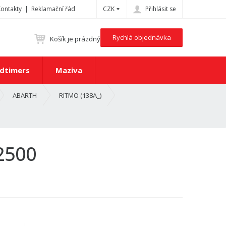
Kontakty
Reklamační řád
CZK
Přihlásit se
Rychlá objednávka
Košík je prázdný
dtimers
Maziva
ABARTH
RITMO (138A_)
2500