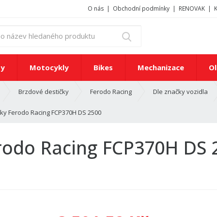
O nás
Obchodní podmínky
RENOVAK
z
Vyhledat
a
d
e
ty
Motocykly
Bikes
Mechanizace
Ol
j
t
Brzdové destičky
Ferodo Racing
Dle značky vozidla
e
č
čky Ferodo Racing FCP370H DS 2500
í
s
l
erodo Racing FCP370H DS 
o
n
e
b
o
n
á