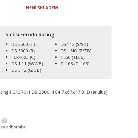
NENÍ SKLADEM
Směsi Ferodo Racing
DS 2500 (H)
DS4.12 (S/SB)
DS 3000 (R)
DS UNO (Z/ZB)
FER4003 (C)
TL66 (TL66)
DS 1.11 (W/WB)
TL163 (TL163)
DS 3.12 (G/GB)
acing FCP370H DS 2500, 104,7x67x17,3; D (anulus)
 se odborníka