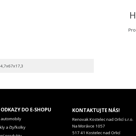
H
Pro
4,7x67x17,3
 ODKAZY DO E-SHOPU
KONTAKTUJTE NÁS!
 automobily
Renovak Kostelec nad Orlicí s.r.o.
Na Morávce 1057
ly a čtyřkolky
517 41 Kostelec nad Orlicí
vní produkty