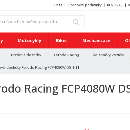
O nás
Obchodní podmínky
RENOVAK
z
Vyhledat
a
d
e
ty
Motocykly
Bikes
Mechanizace
Ol
j
t
Brzdové destičky
Ferodo Racing
Dle značky vozidla
e
č
ové destičky Ferodo Racing FCP4080W DS 1.11
í
s
l
erodo Racing FCP4080W DS
o
n
e
b
o
n
á