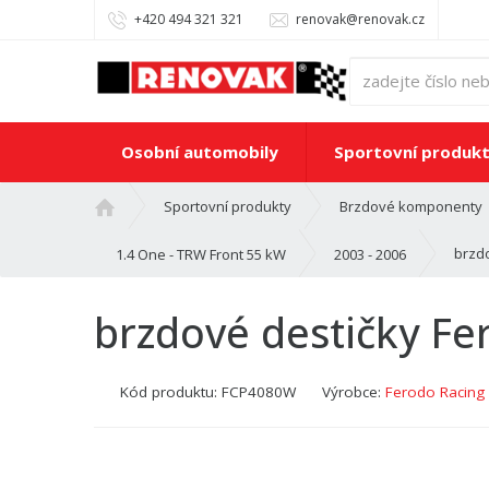
+420 494 321 321
renovak@renovak.cz
Osobní automobily
Sportovní produk
Ú
Sportovní produkty
Brzdové komponenty
v
o
brzd
1.4 One - TRW Front 55 kW
2003 - 2006
d
n
brzdové destičky F
í
s
t
Kód produktu:
FCP4080W
Výrobce:
Ferodo Racing
r
a
n
a