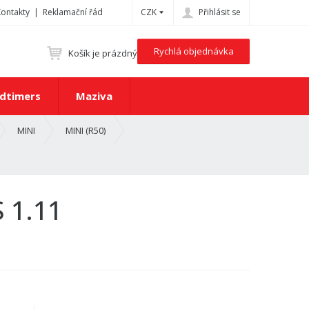
Kontakty
Reklamační řád
CZK
Přihlásit se
Rychlá objednávka
Košík je prázdný
dtimers
Maziva
MINI
MINI (R50)
 1.11