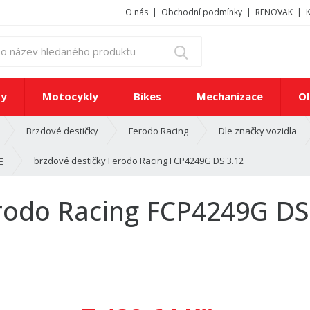
O nás
Obchodní podmínky
RENOVAK
z
Vyhledat
a
d
e
ty
Motocykly
Bikes
Mechanizace
Ol
j
t
Brzdové destičky
Ferodo Racing
Dle značky vozidla
e
č
brzdové destičky Ferodo Racing FCP4249G DS 3.12
E
í
s
l
rodo Racing FCP4249G DS
o
n
e
b
o
n
á