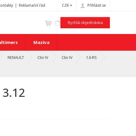
Kontakty
Reklamační řád
CZK
Přihlásit se
Rychlá objednávka
dtimers
Maziva
RENAULT
Clio IV
Clio IV
1.6 RS
 3.12