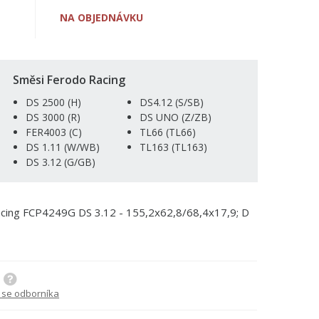
NA OBJEDNÁVKU
Směsi Ferodo Racing
DS 2500 (H)
DS4.12 (S/SB)
DS 3000 (R)
DS UNO (Z/ZB)
FER4003 (C)
TL66 (TL66)
DS 1.11 (W/WB)
TL163 (TL163)
DS 3.12 (G/GB)
acing FCP4249G DS 3.12 - 155,2x62,8/68,4x17,9; D
 se odborníka