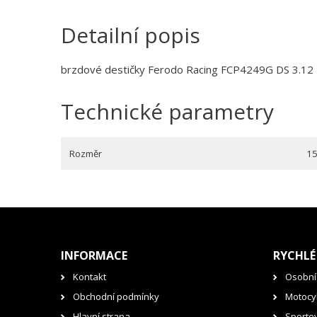
Detailní popis
brzdové destičky Ferodo Racing FCP4249G DS 3.12
Technické parametry
Rozměr
15
INFORMACE
RYCHLÉ
Kontakt
Osobní
Obchodní podmínky
Motocyk
Hlavní strana
Sporto