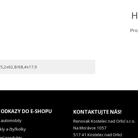
H
Pro
5,2x62,8/68,4x17,9
 ODKAZY DO E-SHOPU
KONTAKTUJTE NÁS!
 automobily
Renovak Kostelec nad Orlicí s.r.o.
Na Morávce 1057
ly a čtyřkolky
517 41 Kostelec nad Orlicí
vní produkty