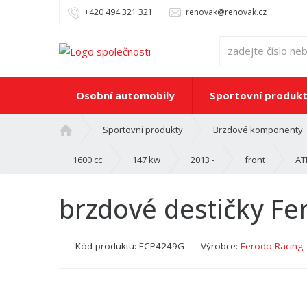
+420 494 321 321
renovak@renovak.cz
Osobní automobily
Sportovní produk
Ú
Sportovní produkty
Brzdové komponenty
v
o
1600 cc
147 kw
2013 -
front
AT
d
n
brzdové destičky Fe
í
s
t
Kód produktu:
FCP4249G
Výrobce:
Ferodo Racing
r
a
n
a