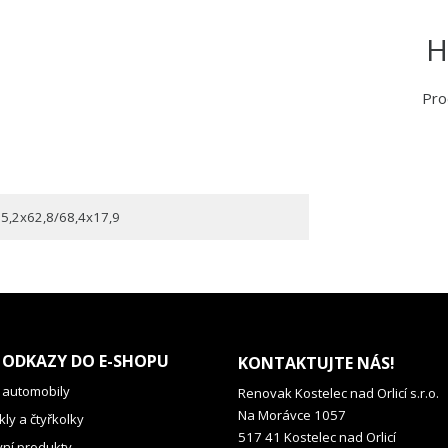
H
Pro
5,2x62,8/68,4x17,9
 ODKAZY DO E-SHOPU
KONTAKTUJTE NÁS!
 automobily
Renovak Kostelec nad Orlicí s.r.o.
Na Morávce 1057
ly a čtyřkolky
517 41 Kostelec nad Orlicí
vní produkty