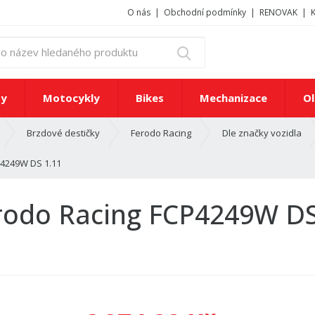
O nás
Obchodní podmínky
RENOVAK
z
Vyhledat
a
d
e
ty
Motocykly
Bikes
Mechanizace
Ol
j
t
Brzdové destičky
Ferodo Racing
Dle značky vozidla
e
č
P4249W DS 1.11
í
s
l
erodo Racing FCP4249W DS
o
n
e
b
o
n
á