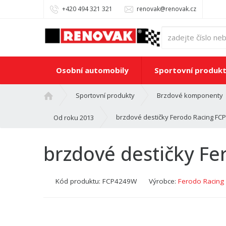
+420 494 321 321
renovak@renovak.cz
Osobní automobily
Sportovní produk
Ú
Sportovní produkty
Brzdové komponenty
v
o
brzdové destičky Ferodo Racing FC
Od roku 2013
d
n
brzdové destičky F
í
s
t
Kód produktu:
FCP4249W
Výrobce:
Ferodo Racing
r
a
n
a