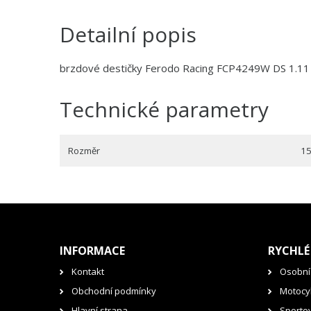
Detailní popis
brzdové destičky Ferodo Racing FCP4249W DS 1.11
Technické parametry
Rozměr
15
INFORMACE
RYCHLÉ
Kontakt
Osobní
Obchodní podmínky
Motocyk
Hlavní strana
Sporto