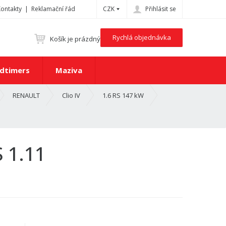
Kontakty
Reklamační řád
CZK
Přihlásit se
Rychlá objednávka
Košík je prázdný
dtimers
Maziva
RENAULT
Clio IV
1.6 RS 147 kW
 1.11