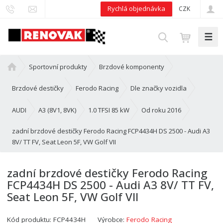
Rychlá objednávka
CZK
☰
V
y
h
Ú
Sportovní produkty
Brzdové komponenty
l
v
e
o
Brzdové destičky
Ferodo Racing
Dle značky vozidla
d
d
n
AUDI
A3 (8V1, 8VK)
1.0 TFSI 85 kW
Od roku 2016
a
í
t
zadní brzdové destičky Ferodo Racing FCP4434H DS 2500 - Audi A3
s
8V/ TT FV, Seat Leon 5F, VW Golf VII
t
r
a
zadní brzdové destičky Ferodo Racing
n
FCP4434H DS 2500 - Audi A3 8V/ TT FV,
a
Seat Leon 5F, VW Golf VII
Kód produktu:
FCP4434H
Výrobce:
Ferodo Racing