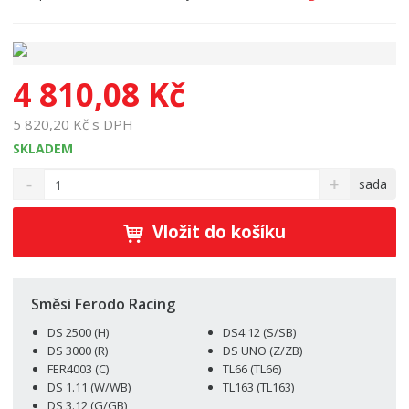
4 810,08 Kč
5 820,20 Kč s DPH
SKLADEM
S
N
Z
sada
n
a
m
í
v
ě
ž
ý
Vložit do košíku
n
i
š
i
t
i
t
m
t
p
n
m
Směsi Ferodo Racing
o
o
n
DS 2500 (H)
DS4.12 (S/SB)
ž
o
č
DS 3000 (R)
DS UNO (Z/ZB)
s
ž
e
FER4003 (C)
TL66 (TL66)
t
s
t
DS 1.11 (W/WB)
TL163 (TL163)
v
t
DS 3.12 (G/GB)