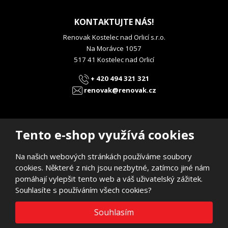
KONTAKTUJTE NÁS!
Renovak Kostelec nad Orlicí s.r.o.
Na Morávce 1057
517 41 Kostelec nad Orlicí
+ 420 494 321 321
renovak@renovak.cz
Tento e-shop využívá cookies
Na našich webových stránkách používáme soubory
© 2026, RENOVAK Kostelec nad Orlicí s.r.o.
cookies. Některé z nich jsou nezbytné, zatímco jiné nám
Prohlášení o přístupnosti
|
Mapa stránek
pomáhají vylepšit tento web a váš uživatelský zážitek.
E
Souhlasíte s používáním všech cookies?
B
VYROBILA
R
Á
N
VISA
MasterCard
Maestro
Souhlasím
A
.
C