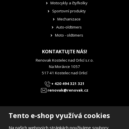
Motocykly a čtyřkolky
Sportovní produkty
Mechanizace
Auto-oldtimers
Moto - oldtimers
KONTAKTUJTE NÁS!
Renovak Kostelec nad Orlicí s.r.o.
Na Morávce 1057
517 41 Kostelec nad Orlicí
+ 420 494 321 321
renovak@renovak.cz
Tento e-shop využívá cookies
Na našich webových stránkách používáme soubory
© 2026, RENOVAK Kostelec nad Orlicí s.r.o.