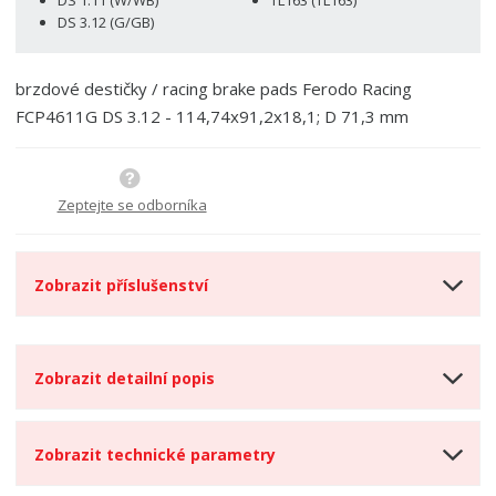
v
t
DS 3.12 (G/GB)
í
v
í
brzdové destičky / racing brake pads Ferodo Racing
FCP4611G DS 3.12 - 114,74x91,2x18,1; D 71,3 mm
Zeptejte se odborníka
Zobrazit příslušenství
Zobrazit detailní popis
Zobrazit technické parametry