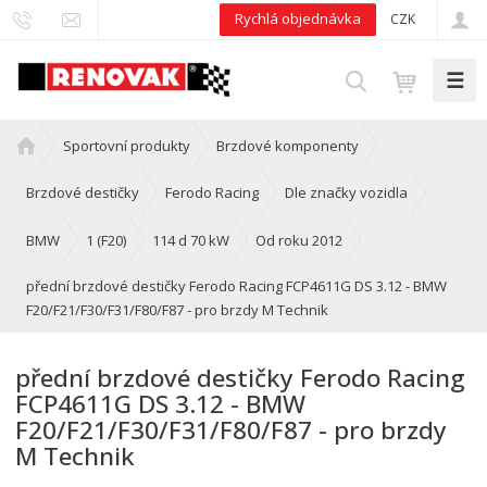
Rychlá objednávka
CZK
☰
V
y
h
Ú
Sportovní produkty
Brzdové komponenty
l
v
e
o
Brzdové destičky
Ferodo Racing
Dle značky vozidla
d
d
n
BMW
1 (F20)
114 d 70 kW
Od roku 2012
a
í
t
přední brzdové destičky Ferodo Racing FCP4611G DS 3.12 - BMW
s
F20/F21/F30/F31/F80/F87 - pro brzdy M Technik
t
r
a
přední brzdové destičky Ferodo Racing
n
FCP4611G DS 3.12 - BMW
a
F20/F21/F30/F31/F80/F87 - pro brzdy
M Technik