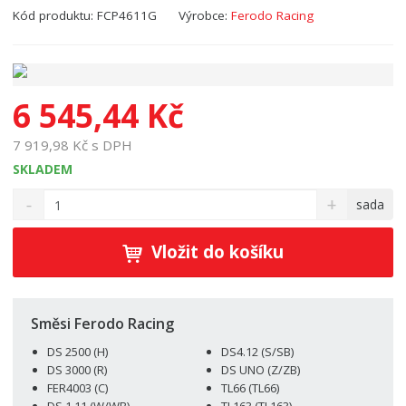
Kód produktu:
FCP4611G
Výrobce:
Ferodo Racing
6 545,44 Kč
7 919,98 Kč s DPH
SKLADEM
S
N
Z
sada
n
a
m
í
v
ě
ž
ý
Vložit do košíku
n
i
š
i
t
i
t
m
t
p
n
m
Směsi Ferodo Racing
o
o
n
DS 2500 (H)
DS4.12 (S/SB)
ž
o
č
DS 3000 (R)
DS UNO (Z/ZB)
s
ž
e
FER4003 (C)
TL66 (TL66)
t
s
t
DS 1.11 (W/WB)
TL163 (TL163)