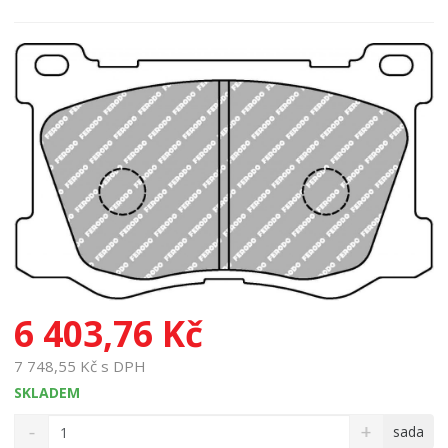
6 403,76 Kč
7 748,55 Kč s DPH
SKLADEM
S
N
Z
sada
n
a
m