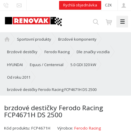
Rychlá objednávka
CZK
☰
V
y
h
Ú
Sportovní produkty
Brzdové komponenty
l
v
e
o
Brzdové destičky
Ferodo Racing
Dle značky vozidla
d
d
n
HYUNDAI
Equus / Centennial
5.0 GDI 320 kW
a
í
t
s
Od roku 2011
t
brzdové destičky Ferodo Racing FCP4671H DS 2500
r
a
n
brzdové destičky Ferodo Racing
a
FCP4671H DS 2500
Kód produktu:
FCP4671H
Výrobce:
Ferodo Racing