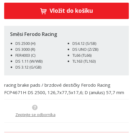
í
v
ě
ž
ý
Vložit do košíku
n
i
š
i
t
i
t
m
t
p
n
m
Směsi Ferodo Racing
o
o
n
DS 2500 (H)
DS4.12 (S/SB)
ž
o
č
DS 3000 (R)
DS UNO (Z/ZB)
s
ž
e
FER4003 (C)
TL66 (TL66)
t
s
t
DS 1.11 (W/WB)
TL163 (TL163)
v
t
DS 3.12 (G/GB)
í
v
í
racing brake pads / brzdové destičky Ferodo Racing
FCP4671H DS 2500, 126,7x77,5x17,6; D (anulus) 57,7 mm
Zeptejte se odborníka