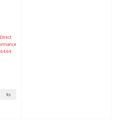
Direct
formance
064.64
ks