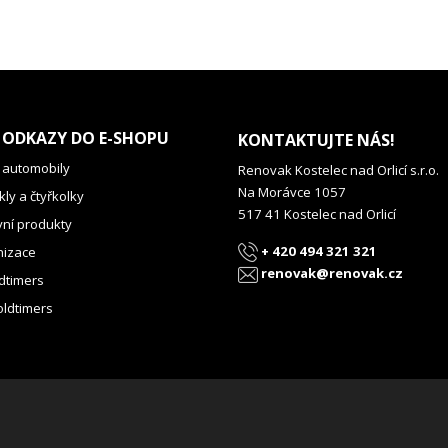
 ODKAZY DO E-SHOPU
KONTAKTUJTE NÁS!
 automobily
Renovak Kostelec nad Orlicí s.r.o.
Na Morávce 1057
ly a čtyřkolky
517 41 Kostelec nad Orlicí
vní produkty
+ 420 494 321 321
izace
renovak@renovak.cz
dtimers
oldtimers