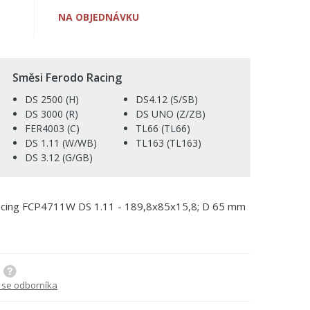
NA OBJEDNÁVKU
Směsi Ferodo Racing
DS 2500 (H)
DS4.12 (S/SB)
DS 3000 (R)
DS UNO (Z/ZB)
FER4003 (C)
TL66 (TL66)
DS 1.11 (W/WB)
TL163 (TL163)
DS 3.12 (G/GB)
Racing FCP4711W DS 1.11 - 189,8x85x15,8; D 65 mm
 se odborníka