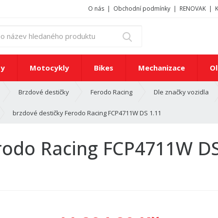
O nás
Obchodní podmínky
RENOVAK
z
Vyhledat
a
d
e
ty
Motocykly
Bikes
Mechanizace
Ol
j
t
Brzdové destičky
Ferodo Racing
Dle značky vozidla
e
č
brzdové destičky Ferodo Racing FCP4711W DS 1.11
í
s
l
erodo Racing FCP4711W DS
o
n
e
b
o
n
á