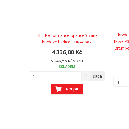
brzdo
HEL Performance opancéřované
Drive V
brzdové hadice FOR-4-687
Brembo 
4 336,00 Kč
5 246,56 Kč
s DPH
SKLADEM
sada
Koupit