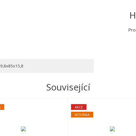
H
Pro
9,8x85x15,8
Související
A
AKCE
NOVINKA