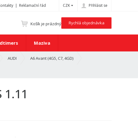
Kontakty
Reklamační řád
CZK
Přihlásit se
Rychlá objednávka
Košík je prázdný
dtimers
Maziva
AUDI
A6 Avant (4G5, C7, 4GD)
 1.11