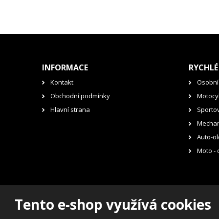
INFORMACE
RYCHLÉ
Kontakt
Osobní
Obchodní podmínky
Motocyk
Hlavní strana
Sporto
Mechan
Auto-ol
Moto - 
Tento e-shop využívá cookies
© 2026, RENOVAK Kostelec nad Orlicí s.r.o.
Prohlášení o přístupnosti
|
Mapa stránek