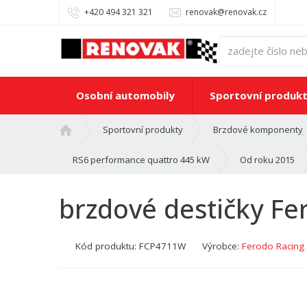
+420 494 321 321
renovak@renovak.cz
Osobní automobily
Sportovní produk
Ú
Sportovní produkty
Brzdové komponenty
v
o
RS6 performance quattro 445 kW
Od roku 2015
d
n
brzdové destičky F
í
s
t
Kód produktu:
FCP4711W
Výrobce:
Ferodo Racing
r
a
n
a