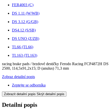
FER4003 (C)
DS 1.11 (W/WB)
DS 3.12 (G/GB)
DS4.12 (S/SB)
DS UNO (Z/ZB)
TL66 (TL66)
TL163 (TL163)
racing brake pads / brzdové destičky Ferodo Racing FCP4872H DS
2500, 114,5x91,2x15; D (anulus) 71,3 mm
Zobraz detailní popis
Zeptejte se odborníka
Zobrazit detailní popis
Skrýt detailní popis
Detailní popis