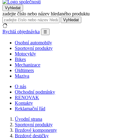
Vyhledat
zadejte číslo nebo název hledaného produktu
Vyhledat
Rychlá objednávka
☰
Osobní automobily
Sportovní produkty
Motocykly
Bikes
Mechanizace
Oldtimers
Maziva
O nás
Obchodní podmínky
RENOVAK
Kontakty
Reklamační řád
Úvodní strana
Sportovní produkty
Brzdové komponenty
Brzdové destičky