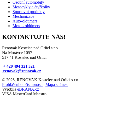
Osobní automobily
Motocykly a čtyřkolky
Sportovní produkty
Mechanizace
Auto-oldtimers
Moto - oldtimers
KONTAKTUJTE NÁS!
Renovak Kostelec nad Orlicí s.r.o.
Na Morávce 1057
517 41 Kostelec nad Orlicí
+ 420 494 321 321
renovak@renovak.cz
© 2026, RENOVAK Kostelec nad Orlicí s.r.o.
Prohlášení o přístupnosti
|
Mapa stránek
Vyrobila
eBRÁNA.cz
VISA
MasterCard
Maestro