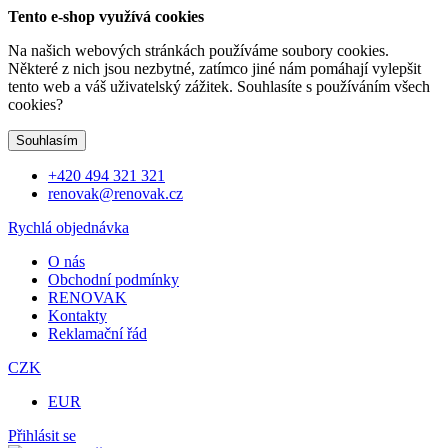
Tento e-shop využívá cookies
Na našich webových stránkách používáme soubory cookies.
Některé z nich jsou nezbytné, zatímco jiné nám pomáhají vylepšit
tento web a váš uživatelský zážitek. Souhlasíte s používáním všech
cookies?
Souhlasím
+420 494 321 321
renovak@renovak.cz
Rychlá objednávka
O nás
Obchodní podmínky
RENOVAK
Kontakty
Reklamační řád
CZK
EUR
Přihlásit se