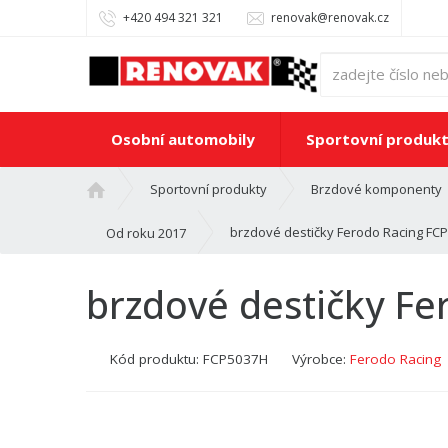
+420 494 321 321
renovak@renovak.cz
Osobní automobily
Sportovní produk
Ú
Sportovní produkty
Brzdové komponenty
v
o
brzdové destičky Ferodo Racing FC
Od roku 2017
d
n
brzdové destičky F
í
s
t
Kód produktu:
FCP5037H
Výrobce:
Ferodo Racing
r
a
n
a