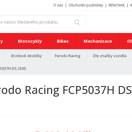
O nás
Obchodní podmínky
RENOVAK
z
Vyhledat
a
d
e
ty
Motocykly
Bikes
Mechanizace
Ol
j
t
Brzdové destičky
Ferodo Racing
Dle značky vozidla
e
č
P5037H DS 2500
í
s
l
erodo Racing FCP5037H DS
o
n
e
b
o
n
á