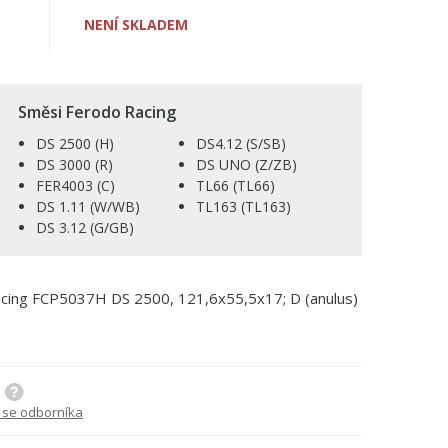
NENÍ SKLADEM
Směsi Ferodo Racing
DS 2500 (H)
DS4.12 (S/SB)
DS 3000 (R)
DS UNO (Z/ZB)
FER4003 (C)
TL66 (TL66)
DS 1.11 (W/WB)
TL163 (TL163)
DS 3.12 (G/GB)
acing FCP5037H DS 2500, 121,6x55,5x17; D (anulus)
 se odborníka