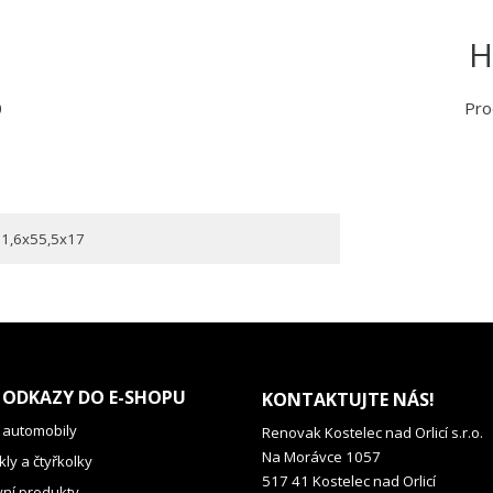
H
0
Pro
1,6x55,5x17
 ODKAZY DO E-SHOPU
KONTAKTUJTE NÁS!
 automobily
Renovak Kostelec nad Orlicí s.r.o.
Na Morávce 1057
ly a čtyřkolky
517 41 Kostelec nad Orlicí
vní produkty