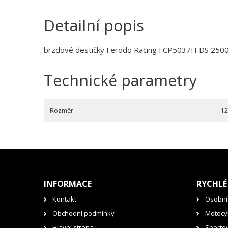
Detailní popis
brzdové destičky Ferodo Racing FCP5037H DS 250
Technické parametry
Rozměr
12
INFORMACE
RYCHLÉ
Kontakt
Osobní
Obchodní podmínky
Motocyk
Hlavní strana
Sporto