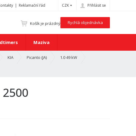
Kontakty
Reklamační řád
CZK
Přihlásit se
Rychlá objednávka
Košík je prázdný
dtimers
Maziva
KIA
Picanto (JA)
1.0 49 kW
 2500