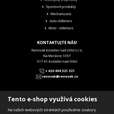
Sportovní produkty
Mechanizace
Auto-oldtimers
Moto - oldtimers
KONTAKTUJTE NÁS!
Renovak Kostelec nad Orlicí s.r.o.
Na Morávce 1057
517 41 Kostelec nad Orlicí
+ 420 494 321 321
renovak@renovak.cz
Tento e-shop využívá cookies
Na našich webových stránkách používáme soubory
© 2026, RENOVAK Kostelec nad Orlicí s.r.o.