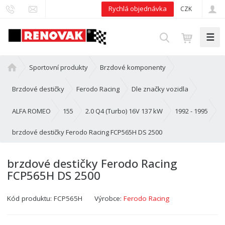
Rychlá objednávka
CZK
☰
V
y
h
Ú
Sportovní produkty
Brzdové komponenty
l
v
e
o
Brzdové destičky
Ferodo Racing
Dle značky vozidla
d
d
n
ALFA ROMEO
155
2.0 Q4 (Turbo) 16V 137 kW
1992 - 1995
a
í
t
brzdové destičky Ferodo Racing FCP565H DS 2500
s
t
r
brzdové destičky Ferodo Racing
a
FCP565H DS 2500
n
a
Kód produktu:
FCP565H
Výrobce:
Ferodo Racing