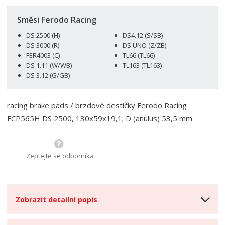
t
m
t
p
n
m
Směsi Ferodo Racing
o
o
n
DS 2500 (H)
DS4.12 (S/SB)
ž
o
č
DS 3000 (R)
DS UNO (Z/ZB)
s
ž
e
FER4003 (C)
TL66 (TL66)
t
s
t
DS 1.11 (W/WB)
TL163 (TL163)
v
t
DS 3.12 (G/GB)
í
v
í
racing brake pads / brzdové destičky Ferodo Racing
FCP565H DS 2500, 130x59x19,1; D (anulus) 53,5 mm
Zeptejte se odborníka
Zobrazit detailní popis