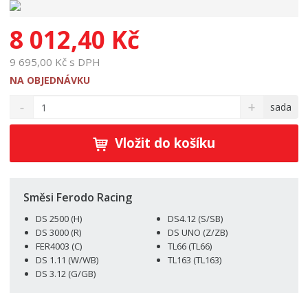
8 012,40 Kč
9 695,00 Kč s DPH
NA OBJEDNÁVKU
S
N
Z
sada
n
a
m
í
v
ě
ž
ý
Vložit do košíku
n
i
š
i
t
i
t
m
t
p
n
m
Směsi Ferodo Racing
o
o
n
DS 2500 (H)
DS4.12 (S/SB)
ž
o
č
DS 3000 (R)
DS UNO (Z/ZB)
s
ž
e
FER4003 (C)
TL66 (TL66)
t
s
t
DS 1.11 (W/WB)
TL163 (TL163)
v
t
DS 3.12 (G/GB)
í
v
í