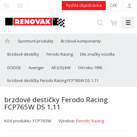
Rychlá objednávka
CZK
☰
V
y
h
Ú
Sportovní produkty
Brzdové komponenty
l
v
e
o
Brzdové destičky
Ferodo Racing
Dle značky vozidla
d
d
n
DODGE
Avenger
All (US) kW
Od roku 1995
a
í
t
brzdové destičky Ferodo Racing FCP765W DS 1.11
s
t
r
brzdové destičky Ferodo Racing
a
FCP765W DS 1.11
n
a
Kód produktu:
FCP765W
Výrobce:
Ferodo Racing