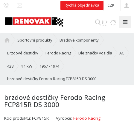
Rychlá objednávka
CZK
☰
V
y
h
Ú
Sportovní produkty
Brzdové komponenty
l
v
e
o
Brzdové destičky
Ferodo Racing
Dle značky vozidla
AC
d
d
n
428
4.1 kW
1967 - 1974
a
í
t
brzdové destičky Ferodo Racing FCP815R DS 3000
s
t
r
brzdové destičky Ferodo Racing
a
FCP815R DS 3000
n
a
Kód produktu:
FCP815R
Výrobce:
Ferodo Racing