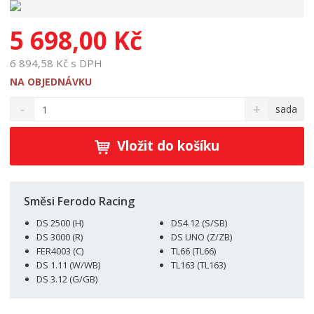
5 698,00 Kč
6 894,58 Kč s DPH
NA OBJEDNÁVKU
S
N
Z
sada
n
a
m
í
v
ě
ž
ý
Vložit do košíku
n
i
š
i
t
i
t
m
t
p
n
m
Směsi Ferodo Racing
o
o
n
DS 2500 (H)
DS4.12 (S/SB)
ž
o
č
DS 3000 (R)
DS UNO (Z/ZB)
s
ž
e
FER4003 (C)
TL66 (TL66)
t
s
t
DS 1.11 (W/WB)
TL163 (TL163)
v
t
DS 3.12 (G/GB)
í
v
í