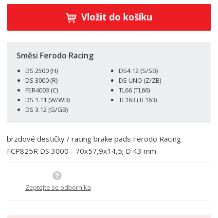
í
v
ě
ž
ý
Vložit do košíku
n
i
š
i
t
i
t
m
t
p
n
m
Směsi Ferodo Racing
o
o
n
DS 2500 (H)
DS4.12 (S/SB)
ž
o
č
DS 3000 (R)
DS UNO (Z/ZB)
s
ž
e
FER4003 (C)
TL66 (TL66)
t
s
t
DS 1.11 (W/WB)
TL163 (TL163)
v
t
DS 3.12 (G/GB)
í
v
í
brzdové destičky / racing brake pads Ferodo Racing
FCP825R DS 3000 - 70x57,9x14,5; D 43 mm
Zeptejte se odborníka