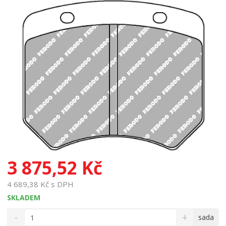
3 875,52 Kč
4 689,38 Kč s DPH
SKLADEM
S
N
Z
sada
n
a
m