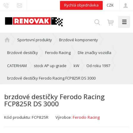
Rychlá objednávka
CZK
☰
V
y
h
Ú
Sportovní produkty
Brzdové komponenty
l
v
e
o
Brzdové destičky
Ferodo Racing
Dle značky vozidla
d
d
n
CATERHAM
stock AP up-grade
kW
Od roku 1997
a
í
t
brzdové destičky Ferodo Racing FCP825R DS 3000
s
t
r
brzdové destičky Ferodo Racing
a
FCP825R DS 3000
n
a
Kód produktu:
FCP825R
Výrobce:
Ferodo Racing