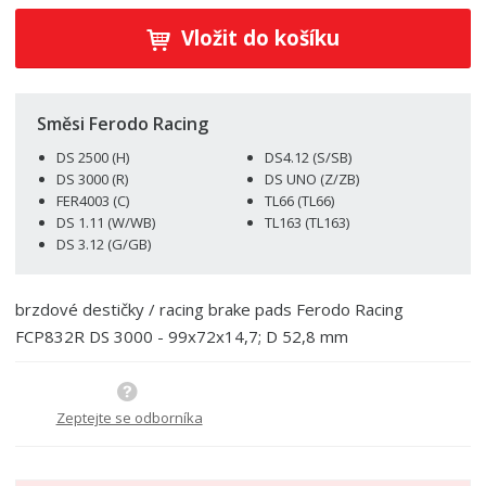
í
v
ě
ž
ý
Vložit do košíku
n
i
š
i
t
i
t
m
t
p
n
m
Směsi Ferodo Racing
o
o
n
DS 2500 (H)
DS4.12 (S/SB)
ž
o
č
DS 3000 (R)
DS UNO (Z/ZB)
s
ž
e
FER4003 (C)
TL66 (TL66)
t
s
t
DS 1.11 (W/WB)
TL163 (TL163)
v
t
DS 3.12 (G/GB)
í
v
í
brzdové destičky / racing brake pads Ferodo Racing
FCP832R DS 3000 - 99x72x14,7; D 52,8 mm
Zeptejte se odborníka