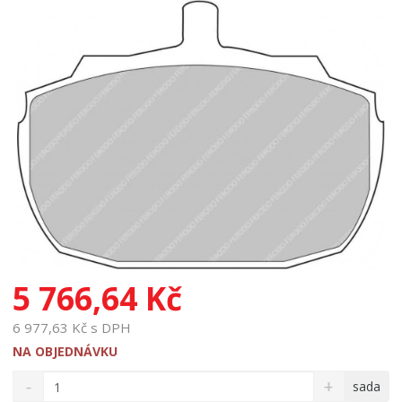
5 766,64 Kč
6 977,63 Kč s DPH
NA OBJEDNÁVKU
S
N
Z
sada
n
a
m