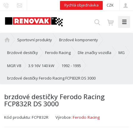
Rychlá objednávka
CZK
☰
V
y
h
Ú
Sportovní produkty
Brzdové komponenty
l
v
e
o
Brzdové destičky
Ferodo Racing
Dle značky vozidla
MG
d
d
n
MGR V8
3.9 16V 140 kW
1992 - 1995
a
í
t
brzdové destičky Ferodo Racing FCP832R DS 3000
s
t
r
brzdové destičky Ferodo Racing
a
FCP832R DS 3000
n
a
Kód produktu:
FCP832R
Výrobce:
Ferodo Racing