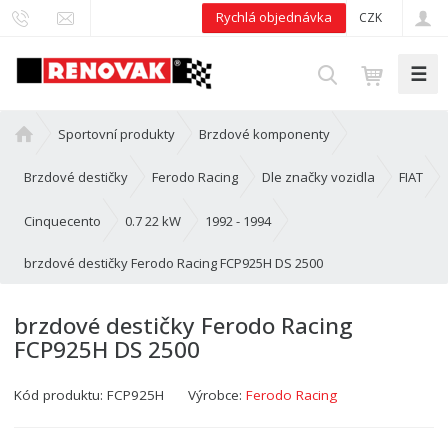
Rychlá objednávka
CZK
☰
V
y
h
Ú
Sportovní produkty
Brzdové komponenty
l
v
e
o
Brzdové destičky
Ferodo Racing
Dle značky vozidla
FIAT
d
d
n
Cinquecento
0.7 22 kW
1992 - 1994
a
í
t
brzdové destičky Ferodo Racing FCP925H DS 2500
s
t
r
brzdové destičky Ferodo Racing
a
FCP925H DS 2500
n
a
Kód produktu:
FCP925H
Výrobce:
Ferodo Racing