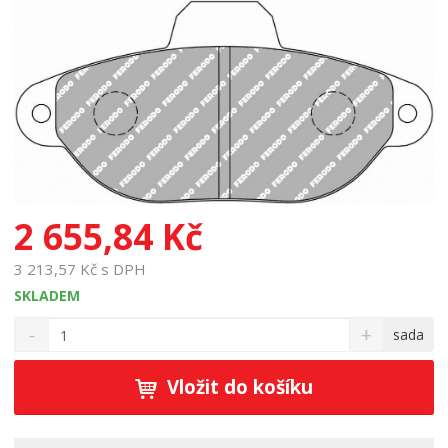
2 655,84 Kč
3 213,57 Kč s DPH
SKLADEM
S
N
Z
sada
n
a
m
í
v
ě
ž
ý
Vložit do košíku
n
i
š
i
t
i
t
m
t