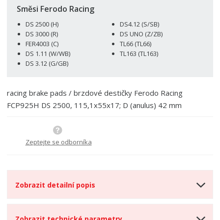
p
n
m
Směsi Ferodo Racing
o
o
n
DS 2500 (H)
DS4.12 (S/SB)
ž
o
č
DS 3000 (R)
DS UNO (Z/ZB)
s
ž
e
FER4003 (C)
TL66 (TL66)
t
s
t
DS 1.11 (W/WB)
TL163 (TL163)
v
t
DS 3.12 (G/GB)
í
v
í
racing brake pads / brzdové destičky Ferodo Racing
FCP925H DS 2500, 115,1x55x17; D (anulus) 42 mm
Zeptejte se odborníka
Zobrazit detailní popis
Zobrazit technické parametry