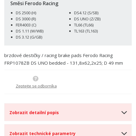
p
n
m
Směsi Ferodo Racing
o
o
n
DS 2500 (H)
DS4.12 (S/SB)
ž
o
č
DS 3000 (R)
DS UNO (Z/ZB)
s
ž
e
FER4003 (C)
TL66 (TL66)
t
s
t
DS 1.11 (W/WB)
TL163 (TL163)
v
t
DS 3.12 (G/GB)
í
v
í
brzdové destičky / racing brake pads Ferodo Racing
FRP1078ZB DS UNO bedded - 131,8x62,2x25; D 49 mm
Zeptejte se odborníka
Zobrazit detailní popis
Zobrazit technické parametry