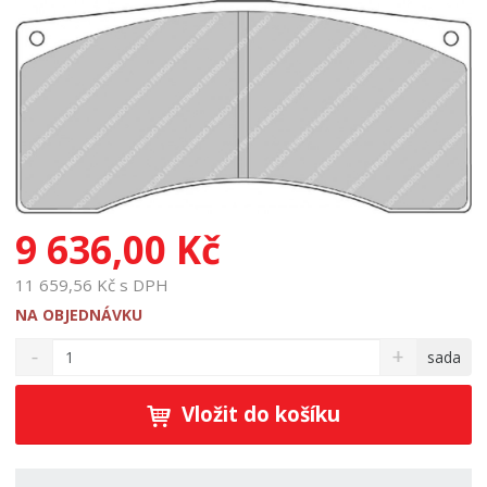
9 636,00 Kč
11 659,56 Kč s DPH
NA OBJEDNÁVKU
S
N
Z
sada
n
a
m
í
v
ě
ž
ý
Vložit do košíku
n
i
š
i
t
i
t
m
t