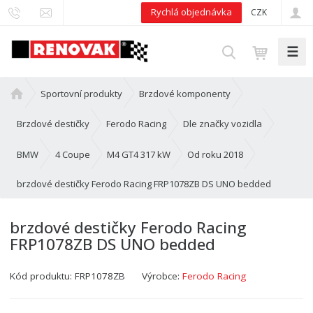
Rychlá objednávka
CZK
☰
V
y
h
Ú
Sportovní produkty
Brzdové komponenty
l
v
e
o
Brzdové destičky
Ferodo Racing
Dle značky vozidla
d
d
n
BMW
4 Coupe
M4 GT4 317 kW
Od roku 2018
a
í
t
brzdové destičky Ferodo Racing FRP1078ZB DS UNO bedded
s
t
r
brzdové destičky Ferodo Racing
a
FRP1078ZB DS UNO bedded
n
a
Kód produktu:
FRP1078ZB
Výrobce:
Ferodo Racing