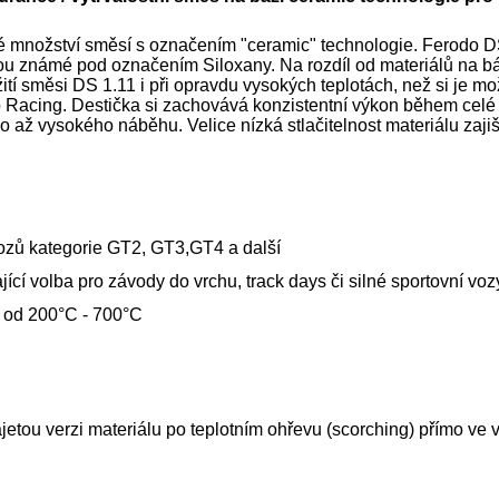
ké množství směsí s označením "ceramic" technologie. Ferodo DS
ou známé pod označením Siloxany. Na rozdíl od materiálů na báz
ití směsi DS 1.11 i při opravdu vysokých teplotách, než si je m
do Racing. Destička si zachovává konzistentní výkon během celé
ho až vysokého náběhu. Velice nízká stlačitelnost materiálu zaji
 vozů kategorie GT2, GT3,GT4 a další
ící volba pro závody do vrchu, track days či silné sportovní voz
t od 200°C - 700°C
zajetou verzi materiálu po teplotním ohřevu (scorching) přímo 