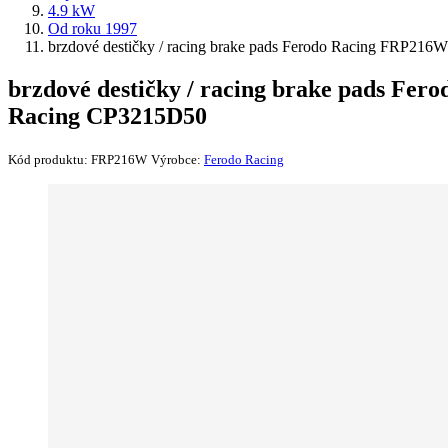
4.9 kW
Od roku 1997
brzdové destičky / racing brake pads Ferodo Racing FRP216
brzdové destičky / racing brake pads Fer
Racing CP3215D50
Kód produktu:
FRP216W
Výrobce:
Ferodo Racing