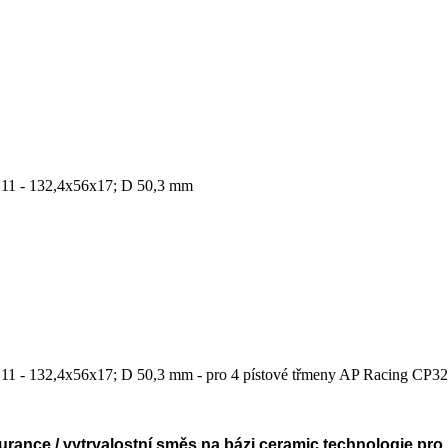
.11 - 132,4x56x17; D 50,3 mm
.11 - 132,4x56x17; D 50,3 mm - pro 4 pístové třmeny AP Racing CP
rance / vytrvalostní směs na bázi ceramic technologie pro 