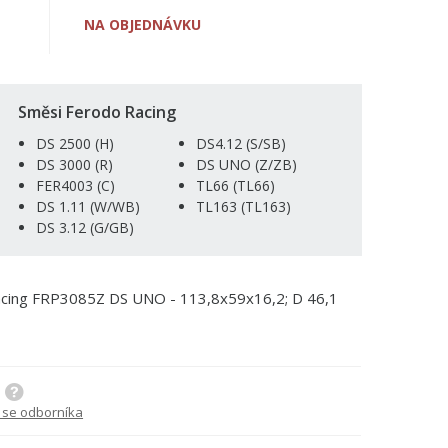
NA OBJEDNÁVKU
Směsi Ferodo Racing
DS 2500 (H)
DS4.12 (S/SB)
DS 3000 (R)
DS UNO (Z/ZB)
FER4003 (C)
TL66 (TL66)
DS 1.11 (W/WB)
TL163 (TL163)
DS 3.12 (G/GB)
Racing FRP3085Z DS UNO - 113,8x59x16,2; D 46,1
 se odborníka