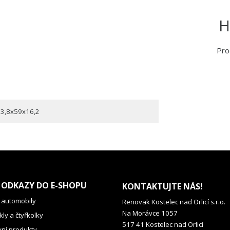
H
Pro
3,8x59x16,2
 ODKAZY DO E-SHOPU
KONTAKTUJTE NÁS!
 automobily
Renovak Kostelec nad Orlicí s.r.o.
Na Morávce 1057
ly a čtyřkolky
517 41 Kostelec nad Orlicí
vní produkty