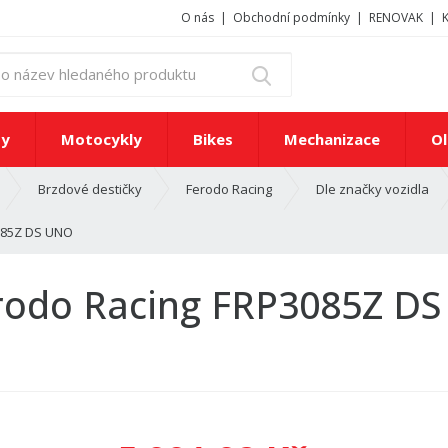
O nás
Obchodní podmínky
RENOVAK
z
Vyhledat
a
d
e
ty
Motocykly
Bikes
Mechanizace
Ol
j
t
Brzdové destičky
Ferodo Racing
Dle značky vozidla
e
č
3085Z DS UNO
í
s
l
erodo Racing FRP3085Z D
o
n
e
b
o
n
á