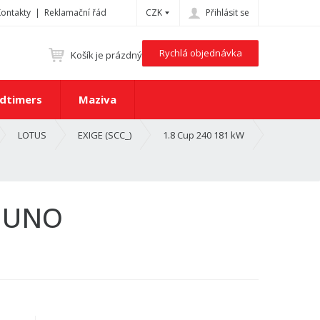
Kontakty
Reklamační řád
CZK
Přihlásit se
Rychlá objednávka
Košík je prázdný
dtimers
Maziva
LOTUS
EXIGE (SCC_)
1.8 Cup 240 181 kW
S UNO