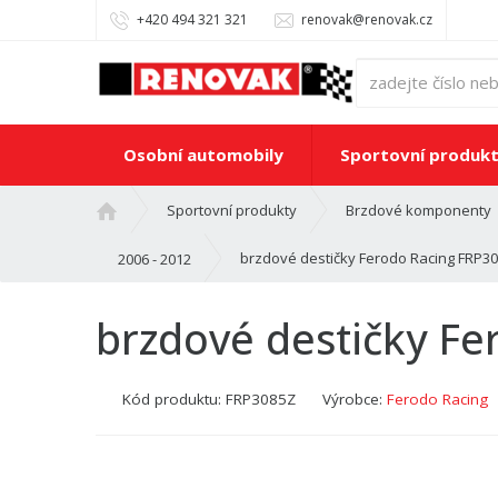
+420 494 321 321
renovak@renovak.cz
Osobní automobily
Sportovní produk
Ú
Sportovní produkty
Brzdové komponenty
v
o
brzdové destičky Ferodo Racing FRP
2006 - 2012
d
n
brzdové destičky F
í
s
t
Kód produktu:
FRP3085Z
Výrobce:
Ferodo Racing
r
a
n
a