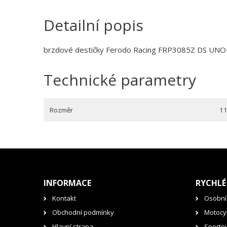
Detailní popis
brzdové destičky Ferodo Racing FRP3085Z DS UNO
Technické parametry
Rozměr
11
INFORMACE
RYCHLÉ
Kontakt
Osobní
Obchodní podmínky
Motocyk
Hlavní strana
Sporto