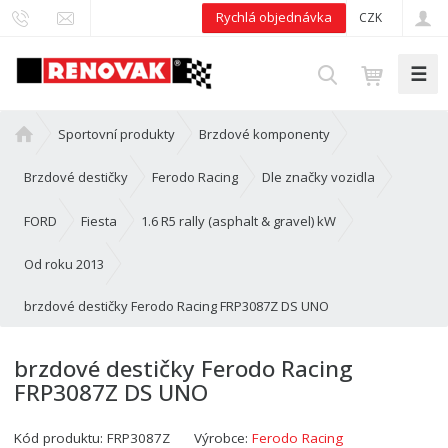
Rychlá objednávka
CZK
☰
V
y
h
Ú
Sportovní produkty
Brzdové komponenty
l
v
e
o
Brzdové destičky
Ferodo Racing
Dle značky vozidla
d
d
n
FORD
Fiesta
1.6 R5 rally (asphalt & gravel) kW
a
í
t
s
Od roku 2013
t
brzdové destičky Ferodo Racing FRP3087Z DS UNO
r
a
n
brzdové destičky Ferodo Racing
a
FRP3087Z DS UNO
Kód produktu:
FRP3087Z
Výrobce:
Ferodo Racing