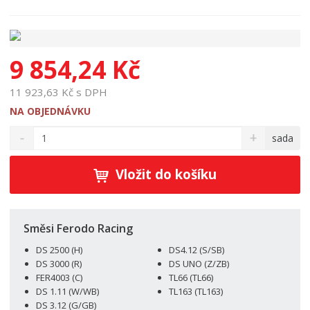
9 854,24 Kč
11 923,63 Kč s DPH
NA OBJEDNÁVKU
S
N
Z
sada
n
a
m
í
v
ě
ž
ý
Vložit do košíku
n
i
š
i
t
i
t
m
t
p
n
m
Směsi Ferodo Racing
o
o
n
DS 2500 (H)
DS4.12 (S/SB)
ž
o
č
DS 3000 (R)
DS UNO (Z/ZB)
s
ž
e
FER4003 (C)
TL66 (TL66)
t
s
t
DS 1.11 (W/WB)
TL163 (TL163)
v
t
DS 3.12 (G/GB)